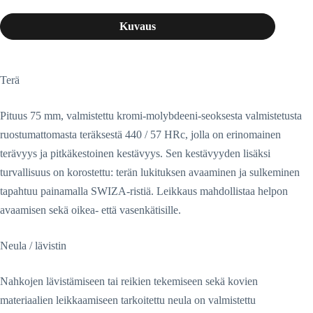
Kuvaus
Terä
Pituus 75 mm, valmistettu kromi-molybdeeni-seoksesta valmistetusta
ruostumattomasta teräksestä 440 / 57 HRc, jolla on erinomainen
terävyys ja pitkäkestoinen kestävyys. Sen kestävyyden lisäksi
turvallisuus on korostettu: terän lukituksen avaaminen ja sulkeminen
tapahtuu painamalla SWIZA-ristiä. Leikkaus mahdollistaa helpon
avaamisen sekä oikea- että vasenkätisille.
Neula / lävistin
Nahkojen lävistämiseen tai reikien tekemiseen sekä kovien
materiaalien leikkaamiseen tarkoitettu neula on valmistettu