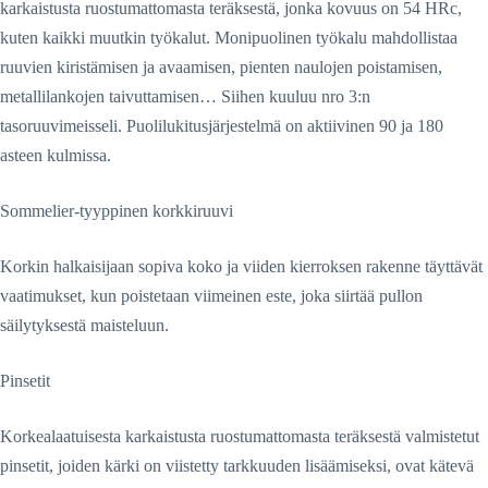
karkaistusta ruostumattomasta teräksestä, jonka kovuus on 54 HRc,
kuten kaikki muutkin työkalut. Monipuolinen työkalu mahdollistaa
ruuvien kiristämisen ja avaamisen, pienten naulojen poistamisen,
metallilankojen taivuttamisen… Siihen kuuluu nro 3:n
tasoruuvimeisseli. Puolilukitusjärjestelmä on aktiivinen 90 ja 180
asteen kulmissa.
Sommelier-tyyppinen korkkiruuvi
Korkin halkaisijaan sopiva koko ja viiden kierroksen rakenne täyttävät
vaatimukset, kun poistetaan viimeinen este, joka siirtää pullon
säilytyksestä maisteluun.
Pinsetit
Korkealaatuisesta karkaistusta ruostumattomasta teräksestä valmistetut
pinsetit, joiden kärki on viistetty tarkkuuden lisäämiseksi, ovat kätevä