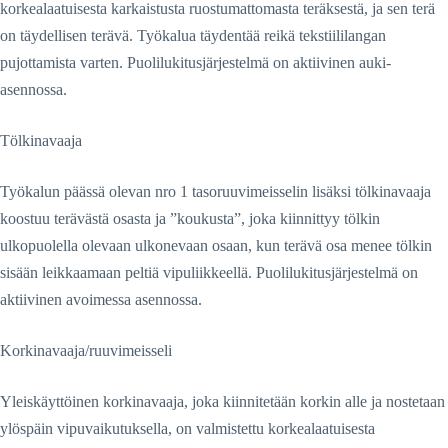
korkealaatuisesta karkaistusta ruostumattomasta teräksestä, ja sen terä
on täydellisen terävä. Työkalua täydentää reikä tekstiililangan
pujottamista varten. Puolilukitusjärjestelmä on aktiivinen auki-
asennossa.
Tölkinavaaja
Työkalun päässä olevan nro 1 tasoruuvimeisselin lisäksi tölkinavaaja
koostuu terävästä osasta ja ”koukusta”, joka kiinnittyy tölkin
ulkopuolella olevaan ulkonevaan osaan, kun terävä osa menee tölkin
sisään leikkaamaan peltiä vipuliikkeellä. Puolilukitusjärjestelmä on
aktiivinen avoimessa asennossa.
Korkinavaaja/ruuvimeisseli
Yleiskäyttöinen korkinavaaja, joka kiinnitetään korkin alle ja nostetaan
ylöspäin vipuvaikutuksella, on valmistettu korkealaatuisesta