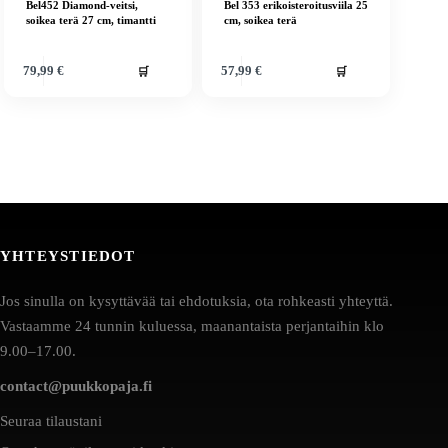
Bel452 Diamond-veitsi,
Bel 353 erikoisteroitusviila 25
soikea terä 27 cm, timantti
cm, soikea terä
🛒
🛒
79,99
€
57,99
€
YHTEYSTIEDOT
Jos sinulla on kysyttävää tai ehdotuksia, ota rohkeasti yhteyttä.
Vastaamme 24 tunnin kuluessa, maanantaista perjantaihin klo
9.00–17.00.
contact@puukkopaja.fi
Seuraa tilaustani