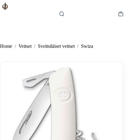
Skip
to
content
Shopping
cart
Home
/
Veitset
/
Sveitsiläiset veitset
/
Swiza