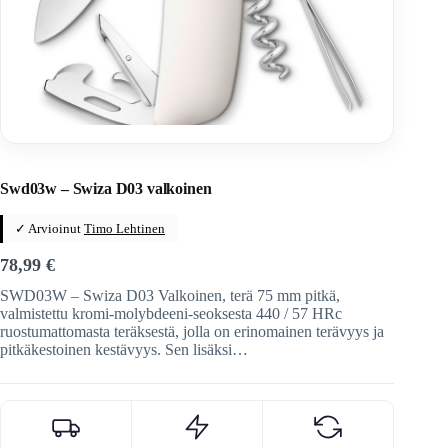
Home
/
Veitset
/
Sveitsiläiset veitset
/
Swiza
Swd03w – Swiza D03 valkoinen
✓ Arvioinut
Timo Lehtinen
78,99
€
SWD03W – Swiza D03 Valkoinen, terä 75 mm pitkä,
valmistettu kromi-molybdeeni-seoksesta 440 / 57 HRc
ruostumattomasta teräksestä, jolla on erinomainen terävyys ja
pitkäkestoinen kestävyys. Sen lisäksi…