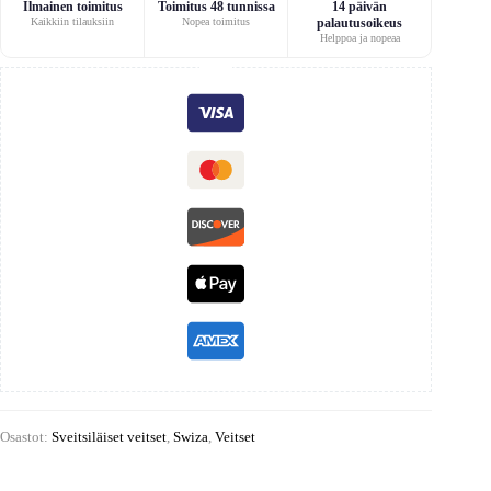
Ilmainen toimitus
Toimitus 48 tunnissa
14 päivän
Kaikkiin tilauksiin
Nopea toimitus
palautusoikeus
Helppoa ja nopeaa
Osastot:
Sveitsiläiset veitset
,
Swiza
,
Veitset