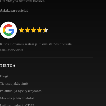
Ota yhteyttä tilaustani koskien
Asiakasarvostelut
Kiitos luottamuksestasi ja lukuisista positiivisista
asiakasarvioista.
TIETOA
Blogi
Tietosuojakäytäntö
Palautus- ja hyvityskäytäntö
Myynti- ja käyttöehdot
Lailliset tiedot ja GDPR