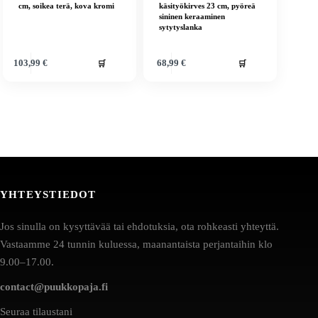
cm, soikea terä, kova kromi
käsityökirves 23 cm, pyöreä
sininen keraaminen
sytytyslanka
🛒
🛒
103,99
€
68,99
€
YHTEYSTIEDOT
Jos sinulla on kysyttävää tai ehdotuksia, ota rohkeasti yhteyttä.
Vastaamme 24 tunnin kuluessa, maanantaista perjantaihin klo
9.00–17.00.
contact@puukkopaja.fi
Seuraa tilaustani