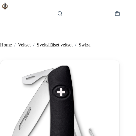
Skip
to
content
Shopping
cart
Home
/
Veitset
/
Sveitsiläiset veitset
/
Swiza