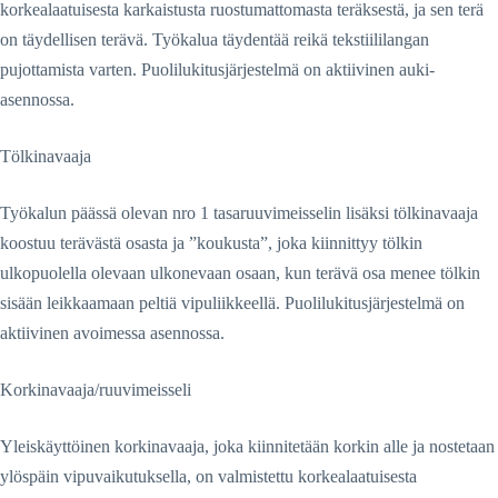
korkealaatuisesta karkaistusta ruostumattomasta teräksestä, ja sen terä
on täydellisen terävä. Työkalua täydentää reikä tekstiililangan
pujottamista varten. Puolilukitusjärjestelmä on aktiivinen auki-
asennossa.
Tölkinavaaja
Työkalun päässä olevan nro 1 tasaruuvimeisselin lisäksi tölkinavaaja
koostuu terävästä osasta ja ”koukusta”, joka kiinnittyy tölkin
ulkopuolella olevaan ulkonevaan osaan, kun terävä osa menee tölkin
sisään leikkaamaan peltiä vipuliikkeellä. Puolilukitusjärjestelmä on
aktiivinen avoimessa asennossa.
Korkinavaaja/ruuvimeisseli
Yleiskäyttöinen korkinavaaja, joka kiinnitetään korkin alle ja nostetaan
ylöspäin vipuvaikutuksella, on valmistettu korkealaatuisesta