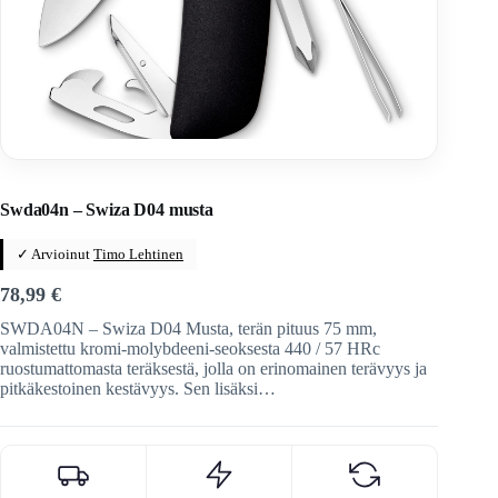
Home
/
Veitset
/
Sveitsiläiset veitset
/
Swiza
Swda04n – Swiza D04 musta
✓ Arvioinut
Timo Lehtinen
78,99
€
SWDA04N – Swiza D04 Musta, terän pituus 75 mm,
valmistettu kromi-molybdeeni-seoksesta 440 / 57 HRc
ruostumattomasta teräksestä, jolla on erinomainen terävyys ja
pitkäkestoinen kestävyys. Sen lisäksi…