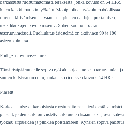
karkaistusta ruostumattomasta teräksestä, jonka kovuus on 54 HRc,
kuten kaikki muutkin työkalut. Monipuolinen työkalu mahdollistaa
ruuvien kiristämisen ja avaamisen, pienten naulojen poistamisen,
metallilankojen taivuttamisen… Siihen kuuluu nro 3:n
tasoruuvimeisseli. Puolilukitusjärjestelmä on aktiivinen 90 ja 180
asteen kulmissa.
Phillips-ruuvimeisseli nro 1
Tämä ristipääruuveille sopiva työkalu tarjoaa nopean tarttuvuuden ja
suuren kiristysmomentin, jonka takaa teräksen kovuus 54 HRc.
Pinsetit
Korkealaatuisesta karkaistusta ruostumattomasta teräksestä valmistetut
pinsetit, joiden kärki on viistetty tarkkuuden lisäämiseksi, ovat kätevä
työkalu sirpaleiden ja piikkien poistamiseen. Kynsien sopiva paksuus