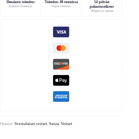
Ilmainen toimitus
Toimitus 48 tunnissa
14 päivän
Kaikkiin tilauksiin
Nopea toimitus
palautusoikeus
Helppoa ja nopeaa
Osastot:
Sveitsiläiset veitset
,
Swiza
,
Veitset