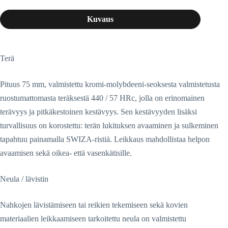
Kuvaus
Terä
Pituus 75 mm, valmistettu kromi-molybdeeni-seoksesta valmistetusta
ruostumattomasta teräksestä 440 / 57 HRc, jolla on erinomainen
terävyys ja pitkäkestoinen kestävyys. Sen kestävyyden lisäksi
turvallisuus on korostettu: terän lukituksen avaaminen ja sulkeminen
tapahtuu painamalla SWIZA-ristiä. Leikkaus mahdollistaa helpon
avaamisen sekä oikea- että vasenkätisille.
Neula / lävistin
Nahkojen lävistämiseen tai reikien tekemiseen sekä kovien
materiaalien leikkaamiseen tarkoitettu neula on valmistettu