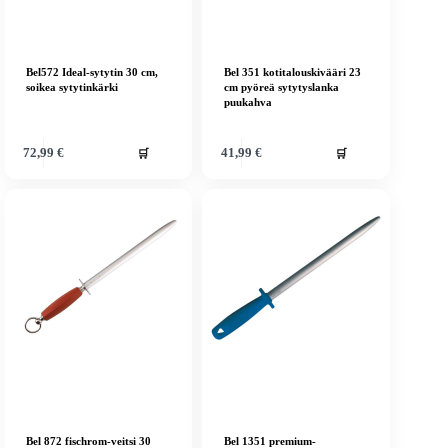
Bel572 Ideal-sytytin 30 cm,
Bel 351 kotitalouskivääri 23
soikea sytytinkärki
cm pyöreä sytytyslanka
puukahva
🛒
🛒
72,99
€
41,99
€
Bel 872 fischrom-veitsi 30
Bel 1351 premium-