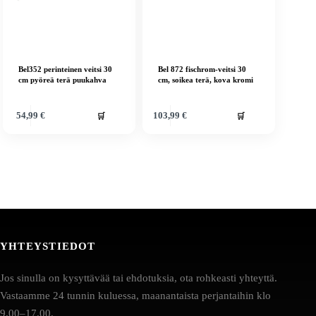
Bel352 perinteinen veitsi 30
Bel 872 fischrom-veitsi 30
cm pyöreä terä puukahva
cm, soikea terä, kova kromi
🛒
🛒
54,99
€
103,99
€
YHTEYSTIEDOT
Jos sinulla on kysyttävää tai ehdotuksia, ota rohkeasti yhteyttä.
Vastaamme 24 tunnin kuluessa, maanantaista perjantaihin klo
9.00–17.00.