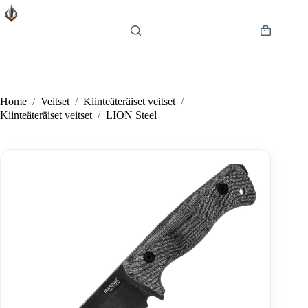
Skip
to
content
Shopping
cart
Home
/
Veitset
/
Kiinteäteräiset veitset
/
Kiinteäteräiset veitset
/
LION Steel