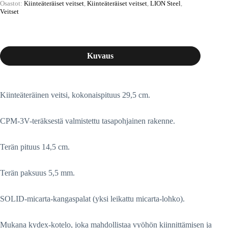
Osastot:
Kiinteäteräiset veitset
,
Kiinteäteräiset veitset
,
LION Steel
,
Veitset
Kuvaus
Kiinteäteräinen veitsi, kokonaispituus 29,5 cm.
CPM-3V-teräksestä valmistettu tasapohjainen rakenne.
Terän pituus 14,5 cm.
Terän paksuus 5,5 mm.
SOLID-micarta-kangaspalat (yksi leikattu micarta-lohko).
Mukana kydex-kotelo, joka mahdollistaa vyöhön kiinnittämisen ja