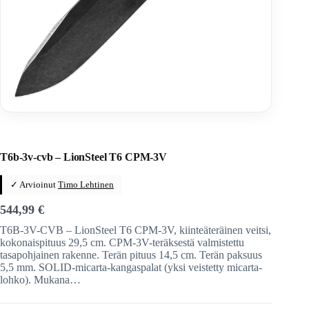
Home
/
Veitset
/
Kiinteäteräiset veitset
/
Kiinteäteräiset veitset
/
LION Steel
T6b-3v-cvb – LionSteel T6 CPM-3V
✓ Arvioinut
Timo Lehtinen
544,99
€
T6B-3V-CVB – LionSteel T6 CPM-3V, kiinteäteräinen veitsi,
kokonaispituus 29,5 cm. CPM-3V-teräksestä valmistettu
tasapohjainen rakenne. Terän pituus 14,5 cm. Terän paksuus
5,5 mm. SOLID-micarta-kangaspalat (yksi veistetty micarta-
lohko). Mukana…