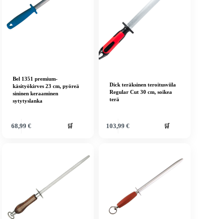
Bel 1351 premium-
Dick teräksinen teroitusviila
käsityökirves 23 cm, pyöreä
Regular Cut 30 cm, soikea
sininen keraaminen
terä
sytytyslanka
🛒
🛒
68,99
€
103,99
€