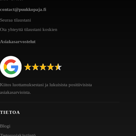
contact@puukkopaja.fi
Seuraa tilaustani
Ota yhteyttä tilaustani koskien
Asiakasarvostelut
Kiitos luottamuksestasi ja lukuisista positiivisista
asiakasarvioista.
TIETOA
Blogi
Tietosuojakäytäntö