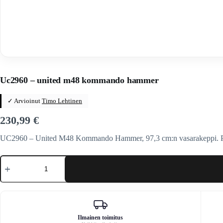
Home
/
Veitset
/
Kirveet / sahat / lapiot / keihäät / keihäät
Uc2960 – united m48 kommando hammer
✓ Arvioinut
Timo Lehtinen
230,99
€
UC2960 – United M48 Kommando Hammer, 97,3 cm:n vasarakeppi. Pää va
Uc2960
-
united
m48
kommando
hammer
määrä
Ilmainen toimitus