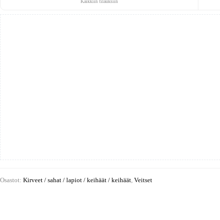
Kaikkiin tilauksiin
Osastot:
Kirveet / sahat / lapiot / keihäät / keihäät
,
Veitset