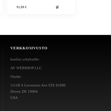
🛒
91,99
€
VERKKOSIVUSTO
kuuluu yritykselle:
AV WEBSHOP LLC
Osoite:
1111B S Governors Ave STE 81890
Dover, DE 19904
USA