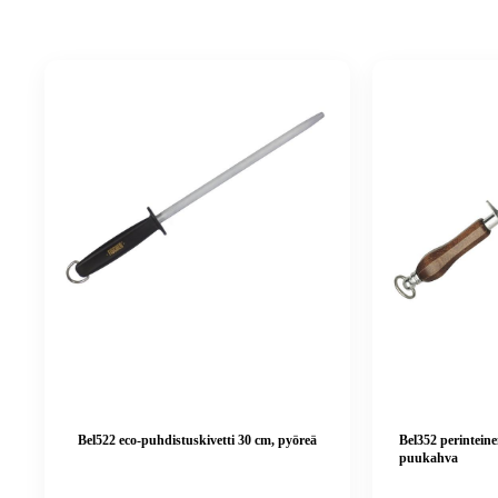
Bel522 eco-puhdistuskivetti 30 cm, pyöreä
Bel352 perinteine
puukahva