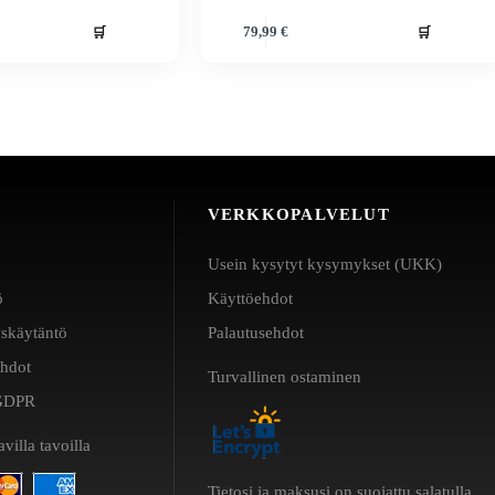
🛒
🛒
79,99
€
VERKKOPALVELUT
Usein kysytyt kysymykset (UKK)
ö
Käyttöehdot
yskäytäntö
Palautusehdot
ehdot
Turvallinen ostaminen
a GDPR
villa tavoilla
Tietosi ja maksusi on suojattu salatulla