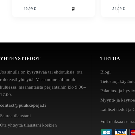
🛒
40,99
€
54,99
€
YHTEYSTIEDOT
TIETOA
Jos sinulla on kysyttävää tai ehdotuksia, ota
Blogi
rohkeasti yhteyttä. Vastaamme 24 tunnin
Tietosuojakäytänt
kuluessa, maanantaista perjantaihin klo 9.00–
Palautus- ja hyvit
17.00.
Myynti- ja käyttö
contact@puukkopaja.fi
Lailliset tiedot j
Seuraa tilaustani
Voit maksaa seuraa
Ota yhteyttä tilaustani koskien