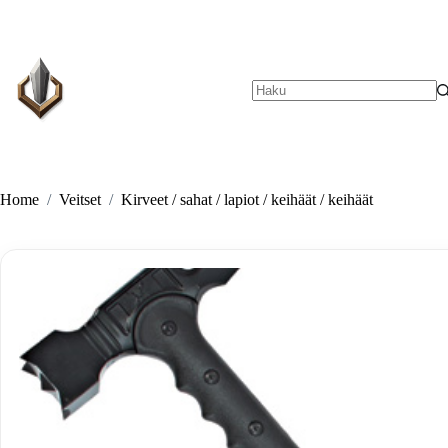
Skip
to
content
No
results
Home
/
Veitset
/
Kirveet / sahat / lapiot / keihäät / keihäät