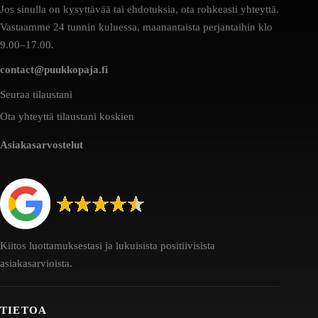
Jos sinulla on kysyttävää tai ehdotuksia, ota rohkeasti yhteyttä.
Vastaamme 24 tunnin kuluessa, maanantaista perjantaihin klo
9.00–17.00.
contact@puukkopaja.fi
Seuraa tilaustani
Ota yhteyttä tilaustani koskien
Asiakasarvostelut
Kiitos luottamuksestasi ja lukuisista positiivisista
asiakasarvioista.
TIETOA