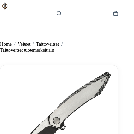
Skip
to
content
Shopping
cart
Home
/
Veitset
/
Taittoveitset
/
Taittoveitset tuotemerkeittäin