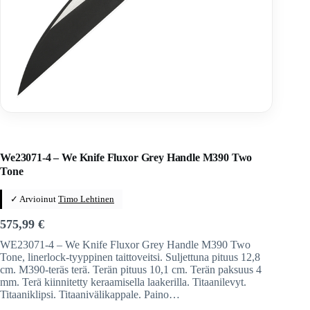
Home
/
Veitset
/
Taittoveitset
/
Taittoveitset tuotemerkeittäin
We23071-4 – We Knife Fluxor Grey Handle M390 Two
Tone
✓ Arvioinut
Timo Lehtinen
575,99
€
WE23071-4 – We Knife Fluxor Grey Handle M390 Two
Tone, linerlock-tyyppinen taittoveitsi. Suljettuna pituus 12,8
cm. M390-teräs terä. Terän pituus 10,1 cm. Terän paksuus 4
mm. Terä kiinnitetty keraamisella laakerilla. Titaanilevyt.
Titaaniklipsi. Titaanivälikappale. Paino…