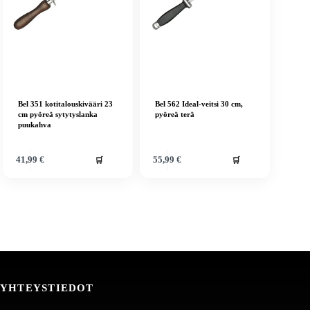
Bel 351 kotitalouskivääri 23
Bel 562 Ideal-veitsi 30 cm,
cm pyöreä sytytyslanka
pyöreä terä
puukahva
🛒
🛒
41,99
€
55,99
€
YHTEYSTIEDOT