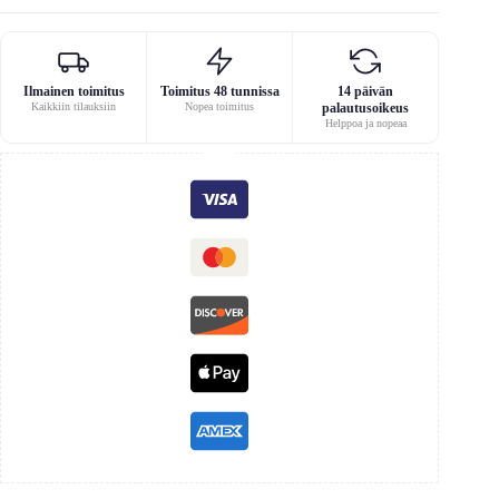
Ilmainen toimitus
Toimitus 48 tunnissa
14 päivän
Kaikkiin tilauksiin
Nopea toimitus
palautusoikeus
Helppoa ja nopeaa