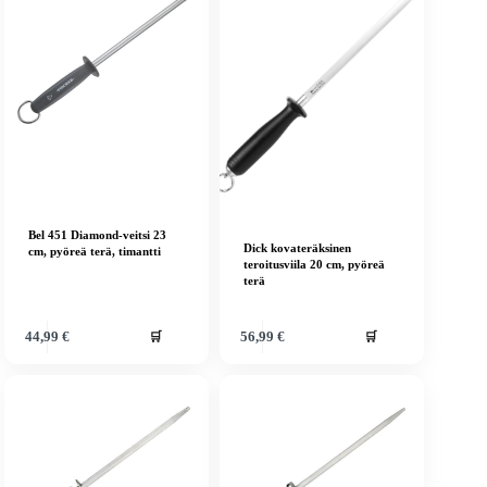
Bel 451 Diamond-veitsi 23
Dick kovateräksinen
cm, pyöreä terä, timantti
teroitusviila 20 cm, pyöreä
terä
🛒
🛒
44,99
€
56,99
€