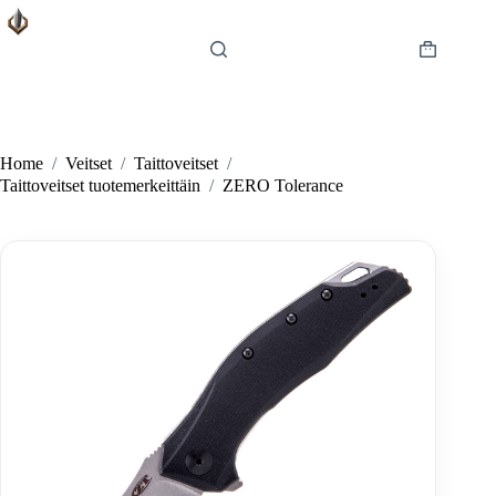
Skip
to
content
Shopping
cart
Home
/
Veitset
/
Taittoveitset
/
Taittoveitset tuotemerkeittäin
/
ZERO Tolerance