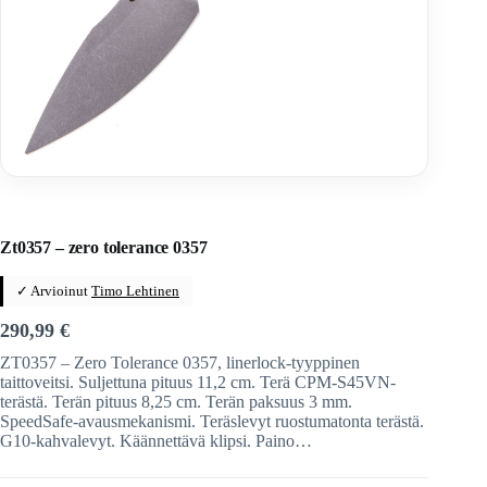
Home
/
Veitset
/
Taittoveitset
/
Taittoveitset tuotemerkeittäin
/
ZERO Tolerance
Zt0357 – zero tolerance 0357
✓ Arvioinut
Timo Lehtinen
290,99
€
ZT0357 – Zero Tolerance 0357, linerlock-tyyppinen
taittoveitsi. Suljettuna pituus 11,2 cm. Terä CPM-S45VN-
terästä. Terän pituus 8,25 cm. Terän paksuus 3 mm.
SpeedSafe-avausmekanismi. Teräslevyt ruostumatonta terästä.
G10-kahvalevyt. Käännettävä klipsi. Paino…