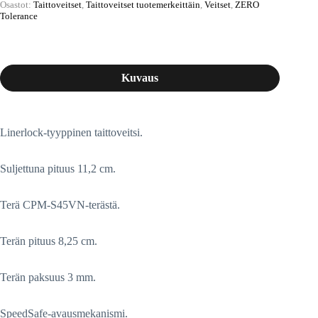
Osastot:
Taittoveitset
,
Taittoveitset tuotemerkeittäin
,
Veitset
,
ZERO
Tolerance
Kuvaus
Linerlock-tyyppinen taittoveitsi.
Suljettuna pituus 11,2 cm.
Terä CPM-S45VN-terästä.
Terän pituus 8,25 cm.
Terän paksuus 3 mm.
SpeedSafe-avausmekanismi.