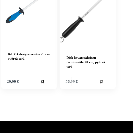
Bel 354 design-teroitin 25 cm
Dick kovateräksinen
pyöreä terä
teroitusviila 20 cm, pyöreä
terä
🛒
🛒
29,99
€
56,99
€