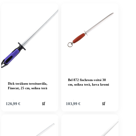
Bel 872 fischrom-veitsi 30
Dick teräksen teroitusviila,
cm, soikea terä, kova kromi
Finecut, 25 cm, soikea terä
🛒
🛒
126,99
€
103,99
€