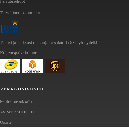
Palautusehdot
Turvallinen ostaminen
Tietosi ja maksusi on suojattu salatulla SSL-yhteydellä.
Kuljetuspalvelumme
VERKKOSIVUSTO
kuuluu yritykselle:
AV WEBSHOP LLC
Osoite: