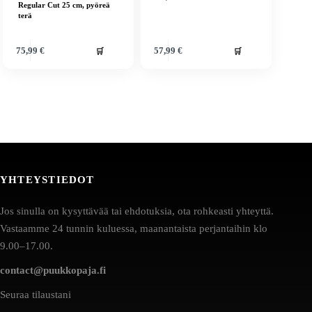
Regular Cut 25 cm, pyöreä
terä
🛒
🛒
75,99
€
57,99
€
YHTEYSTIEDOT
Jos sinulla on kysyttävää tai ehdotuksia, ota rohkeasti yhteyttä.
Vastaamme 24 tunnin kuluessa, maanantaista perjantaihin klo
9.00–17.00.
contact@puukkopaja.fi
Seuraa tilaustani