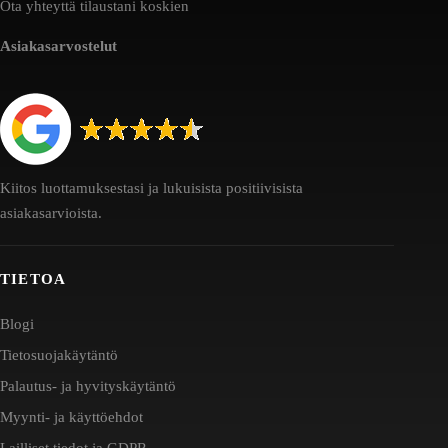
Ota yhteyttä tilaustani koskien
Asiakasarvostelut
Kiitos luottamuksestasi ja lukuisista positiivisista
asiakasarvioista.
TIETOA
Blogi
Tietosuojakäytäntö
Palautus- ja hyvityskäytäntö
Myynti- ja käyttöehdot
Lailliset tiedot ja GDPR