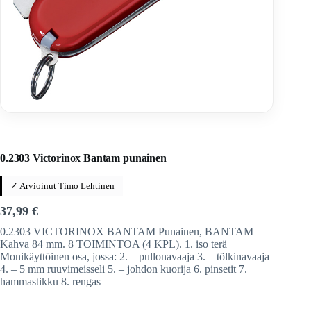
Home
/
Veitset
/
Sveitsiläiset veitset
/
Victorinox
/
Victorinox-taittoveitset
0.2303 Victorinox Bantam punainen
✓ Arvioinut
Timo Lehtinen
37,99
€
0.2303 VICTORINOX BANTAM Punainen, BANTAM
Kahva 84 mm. 8 TOIMINTOA (4 KPL). 1. iso terä
Monikäyttöinen osa, jossa: 2. – pullonavaaja 3. – tölkinavaaja
4. – 5 mm ruuvimeisseli 5. – johdon kuorija 6. pinsetit 7.
hammastikku 8. rengas