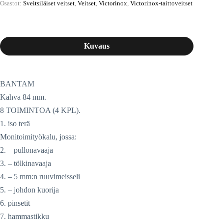
Osastot:
Sveitsiläiset veitset
,
Veitset
,
Victorinox
,
Victorinox-taittoveitset
Kuvaus
BANTAM
Kahva 84 mm.
8 TOIMINTOA (4 KPL).
1. iso terä
Monitoimityökalu, jossa:
2. – pullonavaaja
3. – tölkinavaaja
4. – 5 mm:n ruuvimeisseli
5. – johdon kuorija
6. pinsetit
7. hammastikku