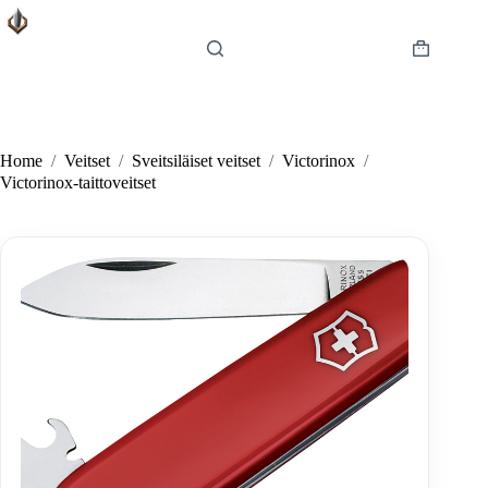
Skip
to
content
Shopping
cart
Home
/
Veitset
/
Sveitsiläiset veitset
/
Victorinox
/
Victorinox-taittoveitset