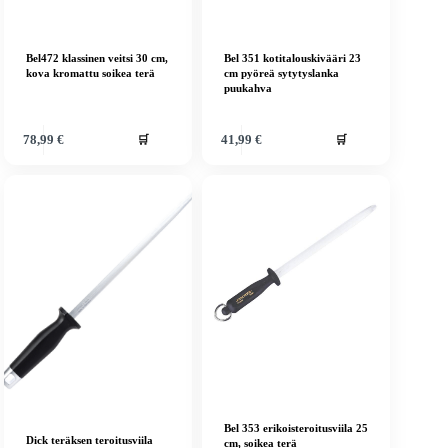
Bel472 klassinen veitsi 30 cm,
Bel 351 kotitalouskivääri 23
kova kromattu soikea terä
cm pyöreä sytytyslanka
puukahva
🛒
🛒
78,99
€
41,99
€
Bel 353 erikoisteroitusviila 25
Dick teräksen teroitusviila
cm, soikea terä