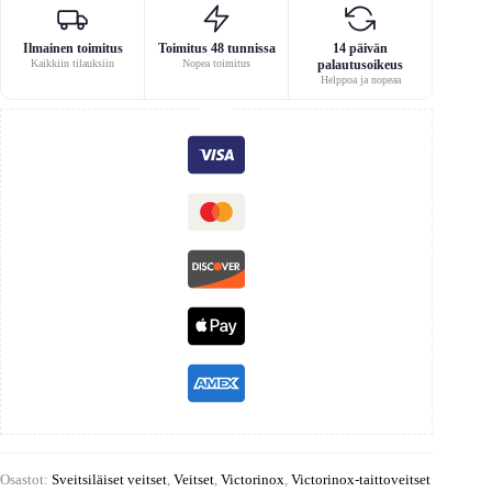
Ilmainen toimitus
Toimitus 48 tunnissa
14 päivän
Kaikkiin tilauksiin
Nopea toimitus
palautusoikeus
Helppoa ja nopeaa
Osastot:
Sveitsiläiset veitset
,
Veitset
,
Victorinox
,
Victorinox-taittoveitset