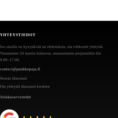
YHTEYSTIEDOT
Jos sinulla on kysyttävää tai ehdotuksia, ota rohkeasti yhteyttä.
Vastaamme 24 tunnin kuluessa, maanantaista perjantaihin klo
9.00–17.00.
contact@puukkopaja.fi
Seuraa tilaustani
Ota yhteyttä tilaustani koskien
Asiakasarvostelut