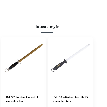
Tutustu myös
Bel 772 titanium ii -veitsi 30
Bel 353 erikoisteroitusviila 25
cm, soikea terä
cm, soikea terä