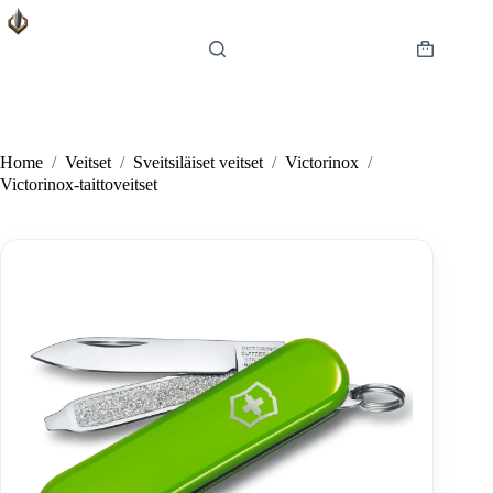
Skip
to
content
Shopping
cart
Home
/
Veitset
/
Sveitsiläiset veitset
/
Victorinox
/
Victorinox-taittoveitset