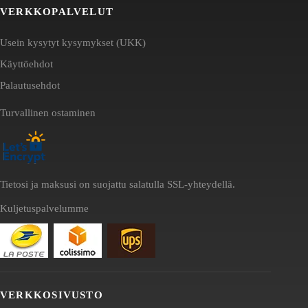
VERKKOPALVELUT
Usein kysytyt kysymykset (UKK)
Käyttöehdot
Palautusehdot
Turvallinen ostaminen
Tietosi ja maksusi on suojattu salatulla SSL-yhteydellä.
Kuljetuspalvelumme
VERKKOSIVUSTO