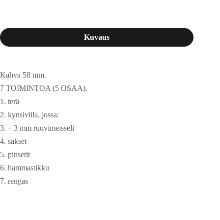
Kuvaus
Kahva 58 mm.
7 TOIMINTOA (5 OSAA).
1. terä
2. kynsiviila, jossa:
3. – 3 mm ruuvimeisseli
4. sakset
5. pinsetit
6. hammastikku
7. rengas