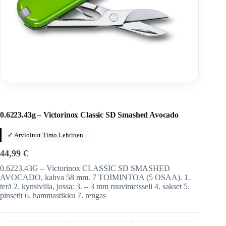
Home
/
Veitset
/
Sveitsiläiset veitset
/
Victorinox
/
Victorinox-taittoveitset
0.6223.43g – Victorinox Classic SD Smashed Avocado
✓ Arvioinut
Timo Lehtinen
44,99
€
0.6223.43G – Victorinox CLASSIC SD SMASHED
AVOCADO, kahva 58 mm. 7 TOIMINTOA (5 OSAA). 1.
terä 2. kynsiviila, jossa: 3. – 3 mm ruuvimeisseli 4. sakset 5.
pinsetit 6. hammastikku 7. rengas