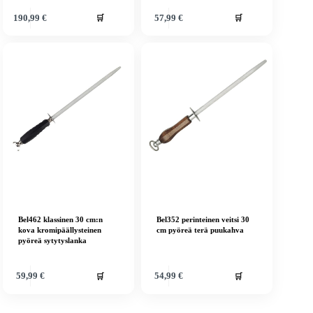
🛒
🛒
190,99
€
57,99
€
Bel462 klassinen 30 cm:n
Bel352 perinteinen veitsi 30
kova kromipäällysteinen
cm pyöreä terä puukahva
pyöreä sytytyslanka
🛒
🛒
59,99
€
54,99
€