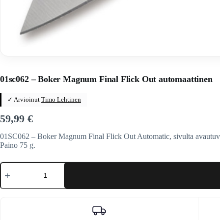
Home
/
Veitset
/
Automaattiveitset
/
Boker Boker PLUS Magnum
01sc062 – Boker Magnum Final Flick Out automaattinen
✓ Arvioinut
Timo Lehtinen
59,99
€
01SC062 – Boker Magnum Final Flick Out Automatic, sivulta avautuva v
Paino 75 g.
01sc062
-
Boker
Magnum
Final
Flick
Out