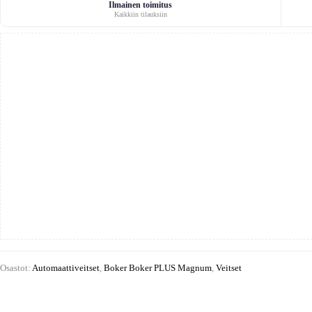
automaattinen
Ilmainen toimitus
Kaikkiin tilauksiin
määrä
Osastot:
Automaattiveitset
,
Boker Boker PLUS Magnum
,
Veitset