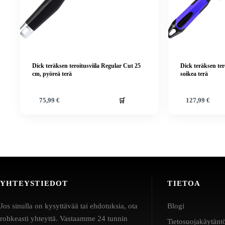
Dick teräksen teroitusviila Regular Cut 25
Dick teräksen ter
cm, pyöreä terä
soikea terä
🛒
75,99
€
127,99
€
YHTEYSTIEDOT
TIETOA
Jos sinulla on kysyttävää tai ehdotuksia, ota
Blogi
rohkeasti yhteyttä. Vastaamme 24 tunnin
Tietosuojakäytänt