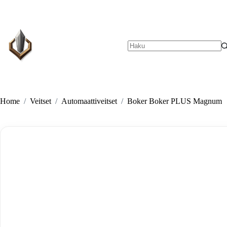
Skip
to
content
No
results
Home
/
Veitset
/
Automaattiveitset
/
Boker Boker PLUS Magnum