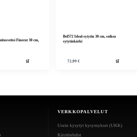
Bel572 Ideal-sytytin 30 cm, soikea
oitusveitsi Finecut 30 cm,
sytytinkärki
🛒
🛒
72,99
€
VERKKOPALVELUT
Usein kysytyt kysymykset (UKK)
ö
Käyttöehdot