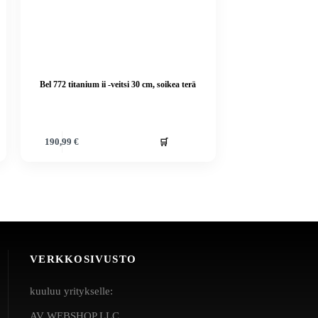
Bel 772 titanium ii -veitsi 30 cm, soikea terä
🛒
190,99
€
VERKKOSIVUSTO
kuuluu yritykselle:
AV WEBSHOP LLC