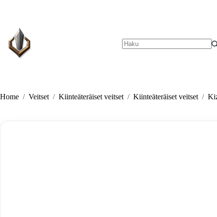
Skip
to
content
No
results
Home
/
Veitset
/
Kiinteäteräiset veitset
/
Kiinteäteräiset veitset
/
Ki