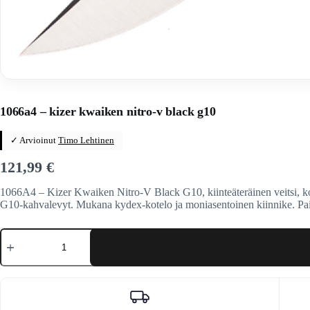
Home
/
Veitset
/
Kiinteäteräiset veitset
/
Kiinteäteräiset veitset
/
Ki
1066a4 – kizer kwaiken nitro-v black g10
✓ Arvioinut
Timo Lehtinen
121,99
€
1066A4 – Kizer Kwaiken Nitro-V Black G10, kiinteäteräinen veitsi, ko
G10-kahvalevyt. Mukana kydex-kotelo ja moniasentoinen kiinnike. P
1066a4
-
kizer
kwaiken
nitro-
v
black