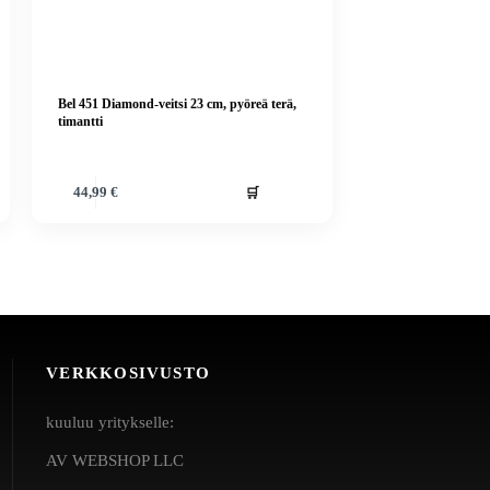
Bel 451 Diamond-veitsi 23 cm, pyöreä terä,
timantti
🛒
44,99
€
VERKKOSIVUSTO
kuuluu yritykselle:
AV WEBSHOP LLC