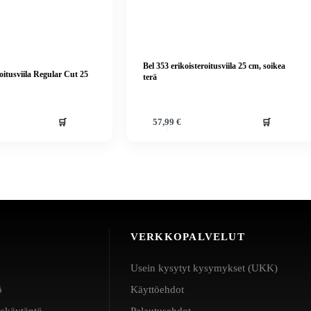
Bel 353 erikoisteroitusviila 25 cm, soikea
oitusviila Regular Cut 25
terä
🛒
🛒
57,99
€
VERKKOPALVELUT
Usein kysytyt kysymykset (UKK)
ö
Käyttöehdot
yskäytäntö
Palautusehdot