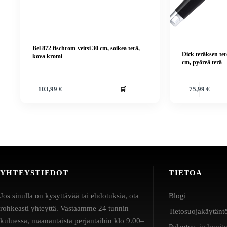
Bel 872 fischrom-veitsi 30 cm, soikea terä,
Dick teräksen ter
kova kromi
cm, pyöreä terä
🛒
103,99
€
75,99
€
YHTEYSTIEDOT
TIETOA
Jos sinulla on kysyttävää tai ehdotuksia, ota
Blogi
rohkeasti yhteyttä. Vastaamme 24 tunnin
Tietosuojakäytänt
kuluessa, maanantaista perjantaihin klo 9.00–
Palautus- ja hyvit