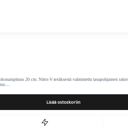
zer
konaispituus 20 cm. Nitro-V-teräksestä valmistettu tasapohjainen rak
aino…
Lisää ostoskoriin