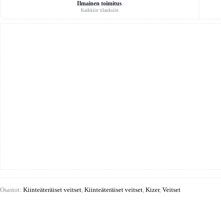
g10
Ilmainen toimitus
Kaikkiin tilauksiin
määrä
Osastot:
Kiinteäteräiset veitset
,
Kiinteäteräiset veitset
,
Kizer
,
Veitset