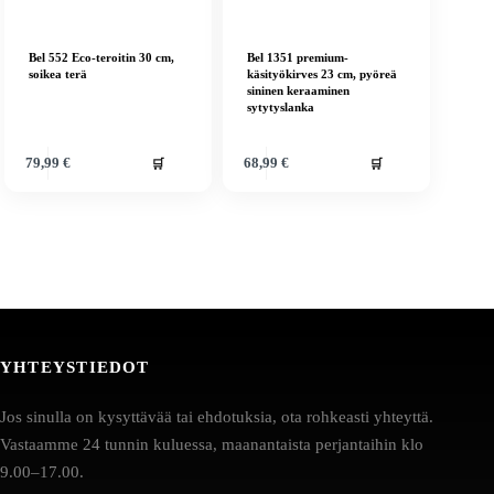
Bel 552 Eco-teroitin 30 cm,
Bel 1351 premium-
soikea terä
käsityökirves 23 cm, pyöreä
sininen keraaminen
sytytyslanka
🛒
🛒
79,99
€
68,99
€
YHTEYSTIEDOT
Jos sinulla on kysyttävää tai ehdotuksia, ota rohkeasti yhteyttä.
Vastaamme 24 tunnin kuluessa, maanantaista perjantaihin klo
9.00–17.00.