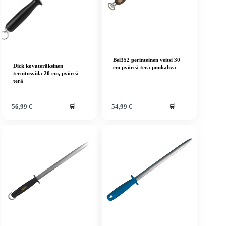
Bel352 perinteinen veitsi 30
Dick kovateräksinen
cm pyöreä terä puukahva
teroitusviila 20 cm, pyöreä
terä
🛒
🛒
56,99
€
54,99
€