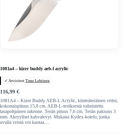
Home
/
Veitset
/
Kiinteäteräiset veitset
/
Kiinteäteräiset veitset
/
Kizer
1081a4 – kizer buddy aeb-l acrylic
✓ Arvioinut
Timo Lehtinen
116,99
€
1081A4 – Kizer Buddy AEB-L Acrylic, kiinteäteräinen veitsi,
kokonaispituus 15,8 cm. AEB-L-teräksestä valmistettu
tasapohjainen rakenne. Terän pituus 7,6 cm. Terän paksuus 3
mm. Akryyliset kahvalevyt. Mukana Kydex-kotelo, jonka
avulla veistä voi kantaa…