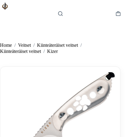
Skip
to
content
Shopping
cart
Home
/
Veitset
/
Kiinteäteräiset veitset
/
Kiinteäteräiset veitset
/
Kizer