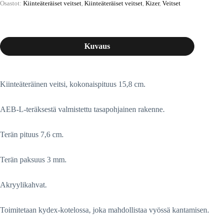
Osastot:
Kiinteäteräiset veitset
,
Kiinteäteräiset veitset
,
Kizer
,
Veitset
Kuvaus
Kiinteäteräinen veitsi, kokonaispituus 15,8 cm.
AEB-L-teräksestä valmistettu tasapohjainen rakenne.
Terän pituus 7,6 cm.
Terän paksuus 3 mm.
Akryylikahvat.
Toimitetaan kydex-kotelossa, joka mahdollistaa vyössä kantamisen.