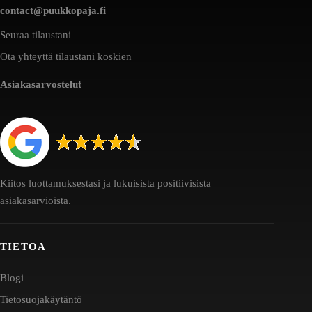
contact@puukkopaja.fi
Seuraa tilaustani
Ota yhteyttä tilaustani koskien
Asiakasarvostelut
Kiitos luottamuksestasi ja lukuisista positiivisista
asiakasarvioista.
TIETOA
Blogi
Tietosuojakäytäntö