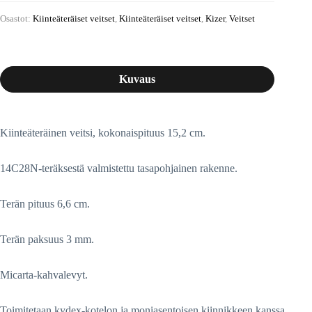
Osastot:
Kiinteäteräiset veitset
,
Kiinteäteräiset veitset
,
Kizer
,
Veitset
Kuvaus
Kiinteäteräinen veitsi, kokonaispituus 15,2 cm.
14C28N-teräksestä valmistettu tasapohjainen rakenne.
Terän pituus 6,6 cm.
Terän paksuus 3 mm.
Micarta-kahvalevyt.
Toimitetaan kydex-kotelon ja moniasentoisen kiinnikkeen kanssa.