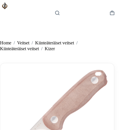
Skip
to
content
Shopping
cart
Home
/
Veitset
/
Kiinteäteräiset veitset
/
Kiinteäteräiset veitset
/
Kizer