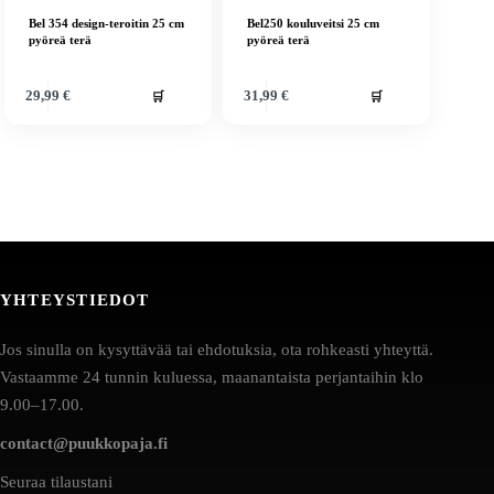
Bel 354 design-teroitin 25 cm
Bel250 kouluveitsi 25 cm
pyöreä terä
pyöreä terä
🛒
🛒
29,99
€
31,99
€
YHTEYSTIEDOT
Jos sinulla on kysyttävää tai ehdotuksia, ota rohkeasti yhteyttä.
Vastaamme 24 tunnin kuluessa, maanantaista perjantaihin klo
9.00–17.00.
contact@puukkopaja.fi
Seuraa tilaustani