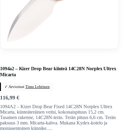
Home
/
Veitset
/
Kiinteäteräiset veitset
/
Kiinteäteräiset veitset
/
Kizer
1094a2 – Kizer Drop Bear kiinteä 14C28N Norplex Ultrex
Micarta
✓ Arvioinut
Timo Lehtinen
116,99
€
1094A2 – Kizer Drop Bear Fixed 14C28N Norplex Ultrex
Micarta, kiinteäteräinen veitsi, kokonaispituus 15,2 cm.
Tasainen rakenne, 14C28N-teräs. Terän pituus 6,6 cm. Terän
paksuus 3 mm. Micarta-kahva. Mukana Kydex-kotelo ja
moniasentoinen kiinnike….