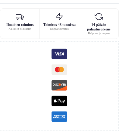
Ilmainen toimitus
Toimitus 48 tunnissa
14 päivän
Kaikkiin tilauksiin
Nopea toimitus
palautusoikeus
Helppoa ja nopeaa