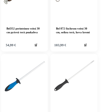
Bel352 perinteinen veitsi 30
Bel 872 fischrom-veitsi 30
cm pyöreä terä puukahva
cm, soikea terä, kova kromi
🛒
🛒
54,99
€
103,99
€