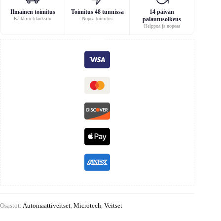
Ilmainen toimitus
Toimitus 48 tunnissa
14 päivän
Kaikkiin tilauksiin
Nopea toimitus
palautusoikeus
Helppoa ja nopeaa
Osastot:
Automaattiveitset
,
Microtech
,
Veitset