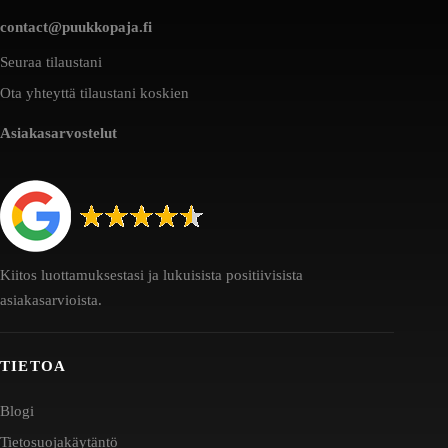
contact@puukkopaja.fi
Seuraa tilaustani
Ota yhteyttä tilaustani koskien
Asiakasarvostelut
Kiitos luottamuksestasi ja lukuisista positiivisista
asiakasarvioista.
TIETOA
Blogi
Tietosuojakäytäntö