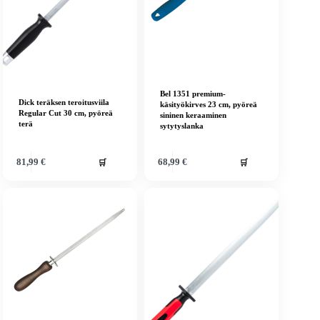
Bel 1351 premium-
Dick teräksen teroitusviila
käsityökirves 23 cm, pyöreä
Regular Cut 30 cm, pyöreä
sininen keraaminen
terä
sytytyslanka
🛒
🛒
81,99
€
68,99
€