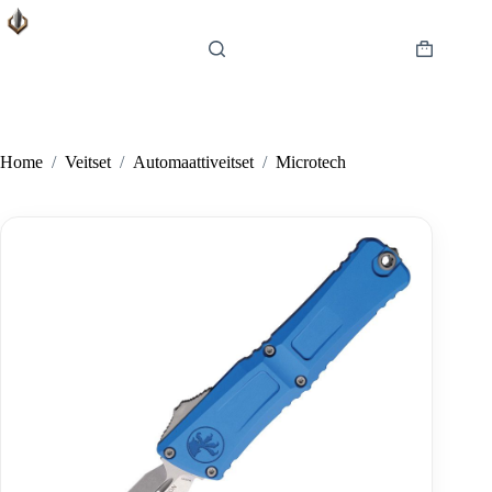
Skip
to
content
Shopping
cart
Home
/
Veitset
/
Automaattiveitset
/
Microtech