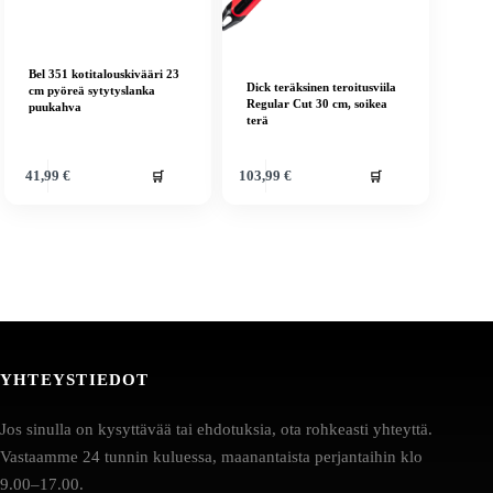
Bel 351 kotitalouskivääri 23
Dick teräksinen teroitusviila
cm pyöreä sytytyslanka
Regular Cut 30 cm, soikea
puukahva
terä
🛒
🛒
41,99
€
103,99
€
YHTEYSTIEDOT
Jos sinulla on kysyttävää tai ehdotuksia, ota rohkeasti yhteyttä.
Vastaamme 24 tunnin kuluessa, maanantaista perjantaihin klo
9.00–17.00.