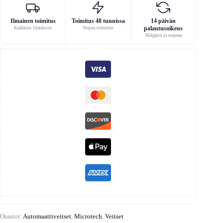
Ilmainen toimitus
Toimitus 48 tunnissa
14 päivän
Kaikkiin tilauksiin
Nopea toimitus
palautusoikeus
Helppoa ja nopeaa
Osastot:
Automaattiveitset
,
Microtech
,
Veitset