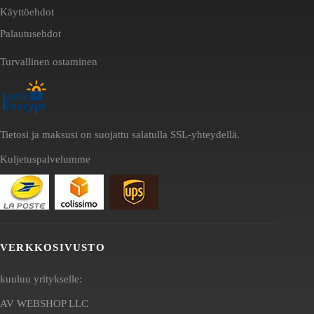
Käyttöehdot
Palautusehdot
Turvallinen ostaminen
Tietosi ja maksusi on suojattu salatulla SSL-yhteydellä.
Kuljetuspalvelumme
VERKKOSIVUSTO
kuuluu yritykselle:
AV WEBSHOP LLC