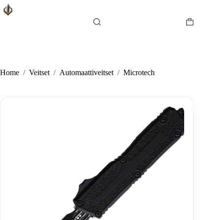
Skip
to
content
Shopping
cart
Home
/
Veitset
/
Automaattiveitset
/
Microtech