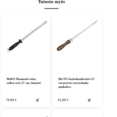
Tutustu myös
Bel452 Diamond-veitsi,
Bel 351 kotitalouskivääri 23
soikea terä 27 cm, timantti
cm pyöreä sytytyslanka
puukahva
🛒
🛒
79,99
€
41,99
€