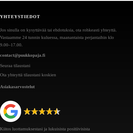
YHTEYSTIEDOT
Jos sinulla on kysyttävää tai ehdotuksia, ota rohkeasti yhteyttä.
Vastaamme 24 tunnin kuluessa, maanantaista perjantaihin klo
9.00–17.00.
contact@puukkopaja.fi
Seuraa tilaustani
Ota yhteyttä tilaustani koskien
Asiakasarvostelut
Kiitos luottamuksestasi ja lukuisista positiivisista