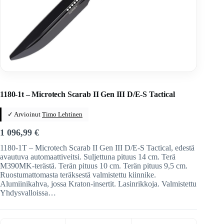
Home
/
Veitset
/
Automaattiveitset
/
Microtech
1180-1t – Microtech Scarab II Gen III D/E-S Tactical
✓ Arvioinut
Timo Lehtinen
1 096,99
€
1180-1T – Microtech Scarab II Gen III D/E-S Tactical, edestä
avautuva automaattiveitsi. Suljettuna pituus 14 cm. Terä
M390MK-terästä. Terän pituus 10 cm. Terän pituus 9,5 cm.
Ruostumattomasta teräksestä valmistettu kiinnike.
Alumiinikahva, jossa Kraton-insertit. Lasinrikkoja. Valmistettu
Yhdysvalloissa…