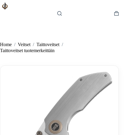
Skip
to
content
Shopping
cart
Home
/
Veitset
/
Taittoveitset
/
Taittoveitset tuotemerkeittäin