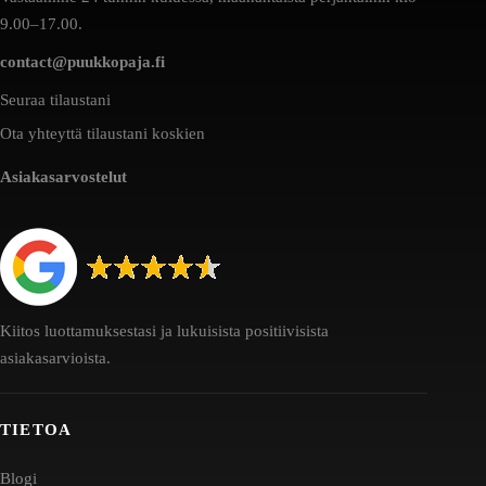
9.00–17.00.
contact@puukkopaja.fi
Seuraa tilaustani
Ota yhteyttä tilaustani koskien
Asiakasarvostelut
Kiitos luottamuksestasi ja lukuisista positiivisista
asiakasarvioista.
TIETOA
Blogi