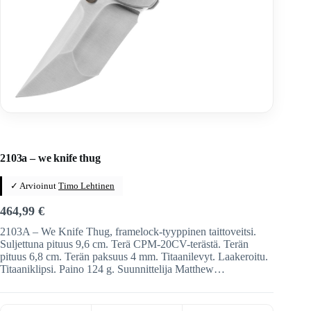
Home
/
Veitset
/
Taittoveitset
/
Taittoveitset tuotemerkeittäin
2103a – we knife thug
✓ Arvioinut
Timo Lehtinen
464,99
€
2103A – We Knife Thug, framelock-tyyppinen taittoveitsi.
Suljettuna pituus 9,6 cm. Terä CPM-20CV-terästä. Terän
pituus 6,8 cm. Terän paksuus 4 mm. Titaanilevyt. Laakeroitu.
Titaaniklipsi. Paino 124 g. Suunnittelija Matthew…