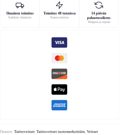
Ilmainen toimitus
Toimitus 48 tunnissa
14 päivän
Kaikkiin tilauksiin
Nopea toimitus
palautusoikeus
Helppoa ja nopeaa
Osastot:
Taittoveitset
,
Taittoveitset tuotemerkeittäin
,
Veitset