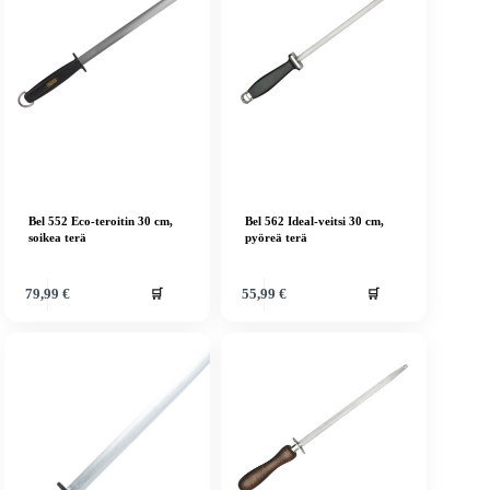
Bel 552 Eco-teroitin 30 cm,
Bel 562 Ideal-veitsi 30 cm,
soikea terä
pyöreä terä
🛒
🛒
79,99
€
55,99
€