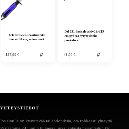
Bel 351 kotitalouskivääri 23
Dick teräksen teroitusveitsi
cm pyöreä sytytyslanka
Finecut 30 cm, soikea terä
puukahva
🛒
🛒
127,99
€
41,99
€
YHTEYSTIEDOT
Jos sinulla on kysyttävää tai ehdotuksia, ota rohkeasti yhteyttä.
Vastaamme 24 tunnin kuluessa, maanantaista perjantaihin klo