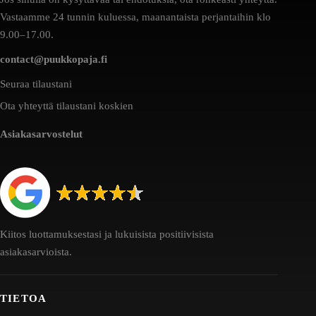
Vastaamme 24 tunnin kuluessa, maanantaista perjantaihin klo
9.00–17.00.
contact@puukkopaja.fi
Seuraa tilaustani
Ota yhteyttä tilaustani koskien
Asiakasarvostelut
Kiitos luottamuksestasi ja lukuisista positiivisista
asiakasarvioista.
TIETOA