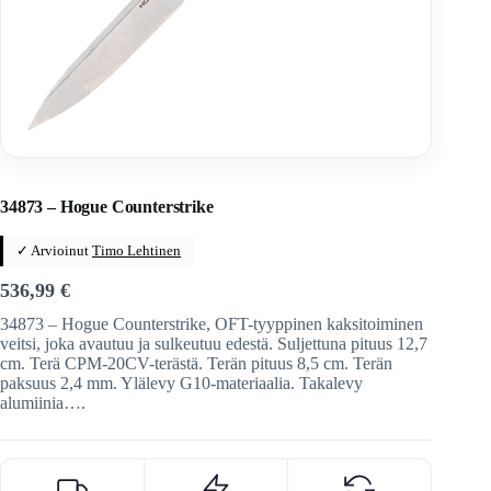
Home
/
Veitset
/
Automaattiveitset
/
Hogue
34873 – Hogue Counterstrike
✓ Arvioinut
Timo Lehtinen
536,99
€
34873 – Hogue Counterstrike, OFT-tyyppinen kaksitoiminen
veitsi, joka avautuu ja sulkeutuu edestä. Suljettuna pituus 12,7
cm. Terä CPM-20CV-terästä. Terän pituus 8,5 cm. Terän
paksuus 2,4 mm. Ylälevy G10-materiaalia. Takalevy
alumiinia….