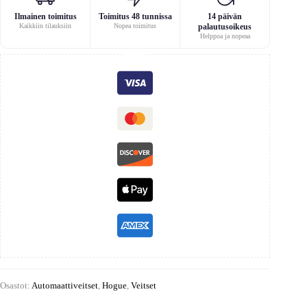
Ilmainen toimitus
Toimitus 48 tunnissa
14 päivän
Kaikkiin tilauksiin
Nopea toimitus
palautusoikeus
Helppoa ja nopeaa
Osastot:
Automaattiveitset
,
Hogue
,
Veitset