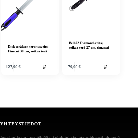
Bel452 Diamond-veitsi,
Dick teräksen teroitusveitsi
soikea terä 27 cm, timantti
Finecut 30 cm, soikea terä
🛒
🛒
127,99
€
79,99
€
YHTEYSTIEDOT
Jos sinulla on kysyttävää tai ehdotuksia, ota rohkeasti yhteyttä.