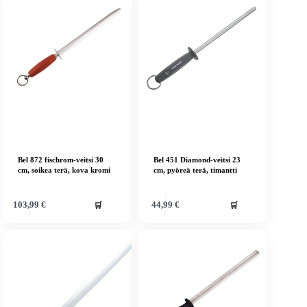
Bel 872 fischrom-veitsi 30
Bel 451 Diamond-veitsi 23
cm, soikea terä, kova kromi
cm, pyöreä terä, timantti
🛒
🛒
103,99
€
44,99
€