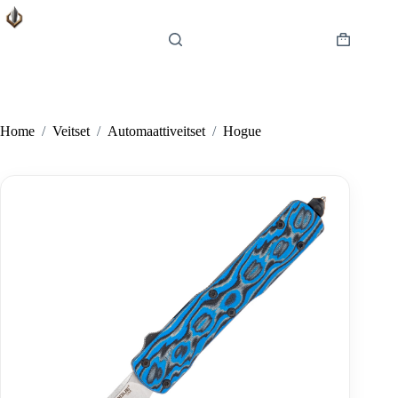
Skip
to
content
Shopping
cart
Home
/
Veitset
/
Automaattiveitset
/
Hogue