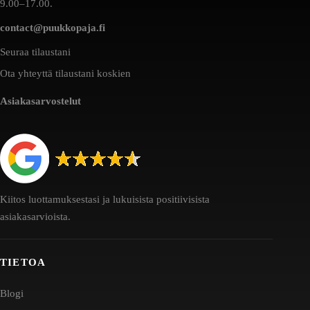
9.00–17.00.
contact@puukkopaja.fi
Seuraa tilaustani
Ota yhteyttä tilaustani koskien
Asiakasarvostelut
Kiitos luottamuksestasi ja lukuisista positiivisista
asiakasarvioista.
TIETOA
Blogi