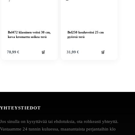
Bel472 klassinen veitsi 30 cm,
Bel250 kouluveitsi 25 cm
kova kromattu soikea terä
pyöreä terä
🛒
🛒
78,99
€
31,99
€
YHTEYSTIEDOT
Jos sinulla on kysyttävää tai ehdotuksia, ota rohkeasti yhteyttä.
Vastaamme 24 tunnin kuluessa, maanantaista perjantaihin klo