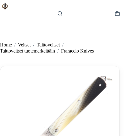
Skip
to
content
Shopping
cart
Home
/
Veitset
/
Taittoveitset
/
Taittoveitset tuotemerkeittäin
/
Fraraccio Knives