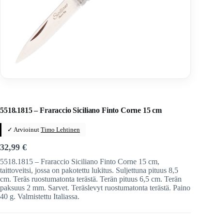
Home
/
Veitset
/
Taittoveitset
/
Taittoveitset tuotemerkeittäin
/
Fraraccio Knives
5518.1815 – Fraraccio Siciliano Finto Corne 15 cm
✓ Arvioinut
Timo Lehtinen
32,99
€
5518.1815 – Fraraccio Siciliano Finto Corne 15 cm,
taittoveitsi, jossa on pakotettu lukitus. Suljettuna pituus 8,5
cm. Teräs ruostumatonta terästä. Terän pituus 6,5 cm. Terän
paksuus 2 mm. Sarvet. Teräslevyt ruostumatonta terästä. Paino
40 g. Valmistettu Italiassa.