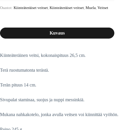
Osastot:
Kiinteäteräiset veitset
,
Kiinteäteräiset veitset
,
Muela
,
Veitset
Kuvaus
Kiinteäteräinen veitsi, kokonaispituus 26,5 cm.
Terä ruostumatonta terästä.
Terän pituus 14 cm.
Sivupalat staminaa, suojus ja nuppi messinkiä.
Mukana nahkakotelo, jonka avulla veitsen voi kiinnittää vyöhön.
Paino 245 g.