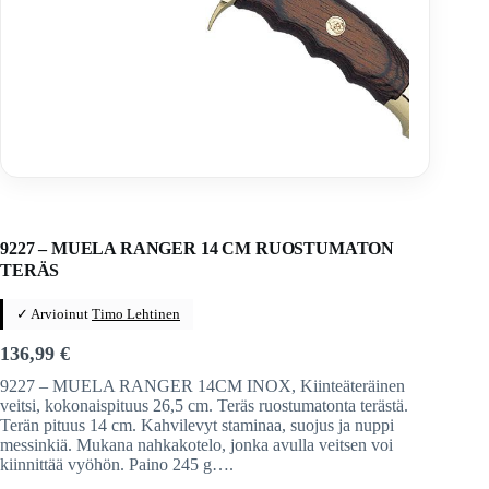
Home
/
Veitset
/
Kiinteäteräiset veitset
/
Kiinteäteräiset veitset
/
Muela
9227 – MUELA RANGER 14 CM RUOSTUMATON
TERÄS
✓ Arvioinut
Timo Lehtinen
136,99
€
9227 – MUELA RANGER 14CM INOX, Kiinteäteräinen
veitsi, kokonaispituus 26,5 cm. Teräs ruostumatonta terästä.
Terän pituus 14 cm. Kahvilevyt staminaa, suojus ja nuppi
messinkiä. Mukana nahkakotelo, jonka avulla veitsen voi
kiinnittää vyöhön. Paino 245 g….