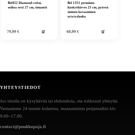
Bel452 Diamond-veitsi,
Bel 1351 premium-
soikea terä 27 cm, timantti
käsityökirves 23 cm, pyöreä
sininen keraaminen
sytytyslanka
🛒
🛒
79,99
€
68,99
€
YHTEYSTIEDOT
Jos sinulla on kysyttävää tai ehdotuksia, ota rohkeasti yhteyttä.
Vastaamme 24 tunnin kuluessa, maanantaista perjantaihin klo
9.00–17.00.
contact@puukkopaja.fi