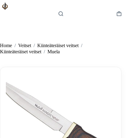
Skip
to
content
Shopping
cart
Home
/
Veitset
/
Kiinteäteräiset veitset
/
Kiinteäteräiset veitset
/
Muela