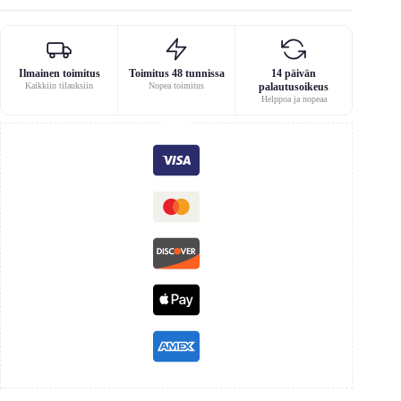
Ilmainen toimitus
Toimitus 48 tunnissa
14 päivän
Kaikkiin tilauksiin
Nopea toimitus
palautusoikeus
Helppoa ja nopeaa