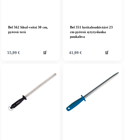
Bel 562 Ideal-veitsi 30 cm,
Bel 351 kotitalouskivääri 23
pyöreä terä
cm pyöreä sytytyslanka
puukahva
🛒
🛒
55,99
€
41,99
€