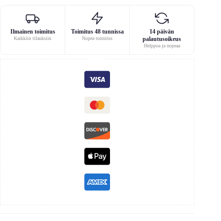
Ilmainen toimitus
Toimitus 48 tunnissa
14 päivän
Kaikkiin tilauksiin
Nopea toimitus
palautusoikeus
Helppoa ja nopeaa