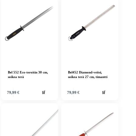
Bel 552 Eco-teroitin 30 cm,
Bel452 Diamond-veitsi,
soikea terä
soikea terä 27 cm, timantti
🛒
🛒
79,99
€
79,99
€