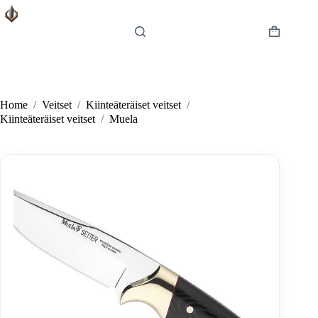
Skip
to
content
Shopping
cart
Home
/
Veitset
/
Kiinteäteräiset veitset
/
Kiinteäteräiset veitset
/
Muela