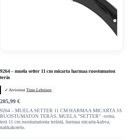
Home
/
Veitset
/
Kiinteäteräiset veitset
/
Kiinteäteräiset veitset
/
Muela
9264 – muela setter 11 cm micarta harmaa ruostumaton
teräs
✓ Arvioinut
Timo Lehtinen
205,99
€
9264 – MUELA SETTER 11 CM HARMAA MICARTA JA
RUOSTUMATON TERÄS, MUELA ”SETTER” -veitsi,
terä 11 cm ruostumatonta terästä, harmaa micarta-kahva,
nahkakotelo.