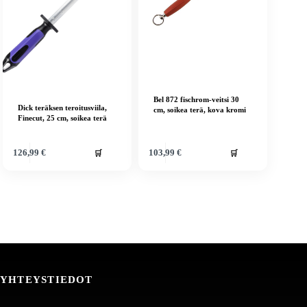
Bel 872 fischrom-veitsi 30
Dick teräksen teroitusviila,
cm, soikea terä, kova kromi
Finecut, 25 cm, soikea terä
🛒
🛒
126,99
€
103,99
€
YHTEYSTIEDOT