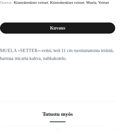
Osastot:
Kiinteäteräiset veitset
,
Kiinteäteräiset veitset
,
Muela
,
Veitset
Kuvaus
MUELA «SETTER»-veitsi, terä 11 cm ruostumatonta terästä,
harmaa micarta-kahva, nahkakotelo.
Tutustu myös