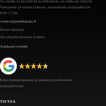
Jos sinulla on kysyttävää tai ehdotuksia, ota rohkeasti yhteyttä.
Vastaamme 24 tunnin kuluessa, maanantaista perjantaihin klo
9.00–17.00.
contact@puukkopaja.fi
Seuraa tilaustani
Ota yhteyttä tilaustani koskien
Asiakasarvostelut
Kiitos luottamuksestasi ja lukuisista positiivisista
asiakasarvioista.
TIETOA