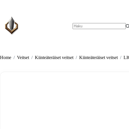
Skip
to
content
No
results
Home
/
Veitset
/
Kiinteäteräiset veitset
/
Kiinteäteräiset veitset
/
LI