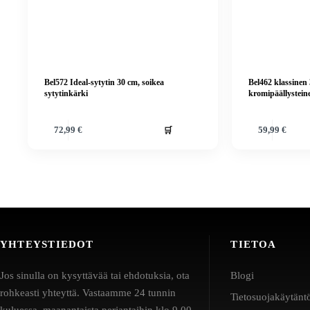
Bel572 Ideal-sytytin 30 cm, soikea
Bel462 klassinen
sytytinkärki
kromipäällystein
🛒
72,99
€
59,99
€
YHTEYSTIEDOT
TIETOA
Jos sinulla on kysyttävää tai ehdotuksia, ota
Blogi
rohkeasti yhteyttä. Vastaamme 24 tunnin
Tietosuojakäytänt
kuluessa, maanantaista perjantaihin klo 9.00–