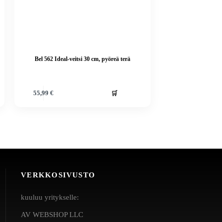
Bel 562 Ideal-veitsi 30 cm, pyöreä terä
🛒
55,99
€
VERKKOSIVUSTO
kuuluu yritykselle:
AV WEBSHOP LLC