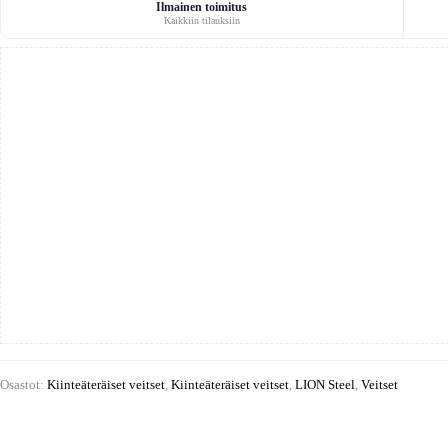
määrä
Ilmainen toimitus
Kaikkiin tilauksiin
Osastot:
Kiinteäteräiset veitset
,
Kiinteäteräiset veitset
,
LION Steel
,
Veitset