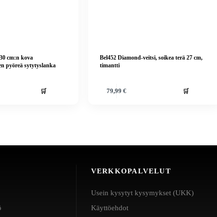
 30 cm:n kova
Bel452 Diamond-veitsi, soikea terä 27 cm,
en pyöreä sytytyslanka
timantti
🛒
🛒
79,99
€
VERKKOPALVELUT
Usein kysytyt kysymykset (UKK)
ö
Käyttöehdot