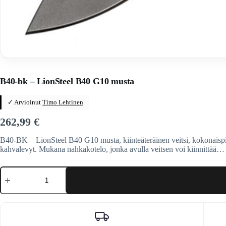
Home
/
Veitset
/
Kiinteäteräiset veitset
/
Kiinteäteräiset veitset
/
LI
B40-bk – LionSteel B40 G10 musta
✓ Arvioinut
Timo Lehtinen
262,99
€
B40-BK – LionSteel B40 G10 musta, kiinteäteräinen veitsi, kokonaispi
kahvalevyt. Mukana nahkakotelo, jonka avulla veitsen voi kiinnittää…
B40-
bk
-
LionSteel
B40
G10
musta