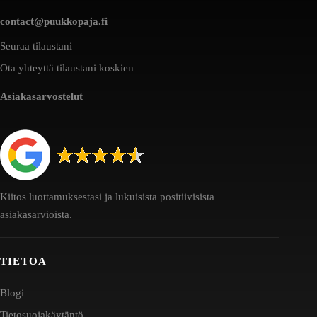
contact@puukkopaja.fi
Seuraa tilaustani
Ota yhteyttä tilaustani koskien
Asiakasarvostelut
Kiitos luottamuksestasi ja lukuisista positiivisista
asiakasarvioista.
TIETOA
Blogi
Tietosuojakäytäntö