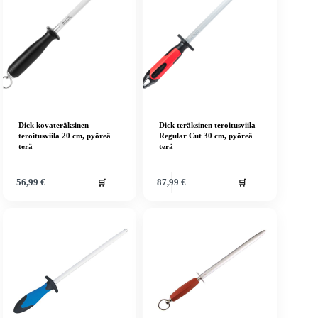
Dick kovateräksinen
Dick teräksinen teroitusviila
teroitusviila 20 cm, pyöreä
Regular Cut 30 cm, pyöreä
terä
terä
🛒
🛒
56,99
€
87,99
€