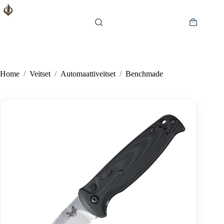
Skip
to
content
Shopping
cart
Home
/
Veitset
/
Automaattiveitset
/
Benchmade