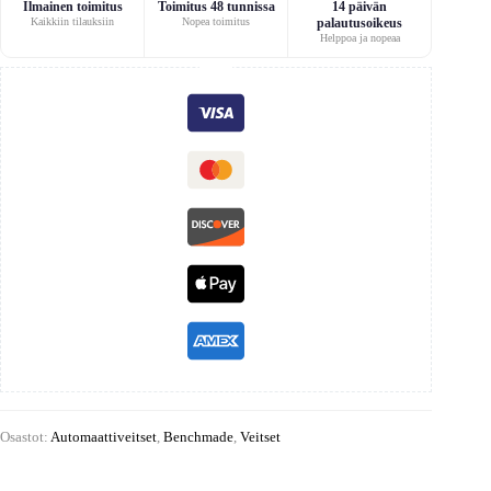
Ilmainen toimitus
Toimitus 48 tunnissa
14 päivän
Kaikkiin tilauksiin
Nopea toimitus
palautusoikeus
Helppoa ja nopeaa
Osastot:
Automaattiveitset
,
Benchmade
,
Veitset