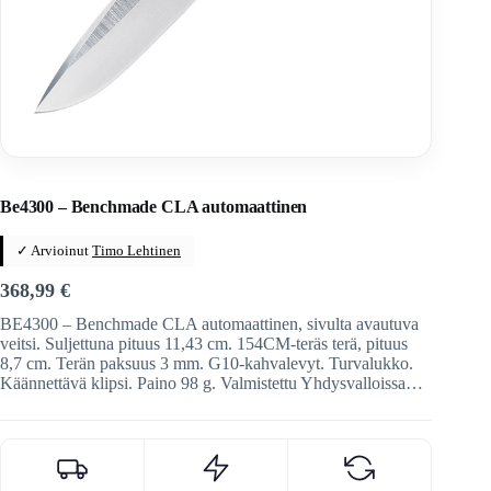
Home
/
Veitset
/
Automaattiveitset
/
Benchmade
Be4300 – Benchmade CLA automaattinen
✓ Arvioinut
Timo Lehtinen
368,99
€
BE4300 – Benchmade CLA automaattinen, sivulta avautuva
veitsi. Suljettuna pituus 11,43 cm. 154CM-teräs terä, pituus
8,7 cm. Terän paksuus 3 mm. G10-kahvalevyt. Turvalukko.
Käännettävä klipsi. Paino 98 g. Valmistettu Yhdysvalloissa…