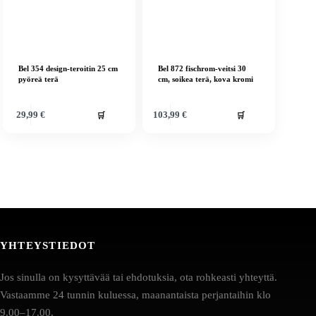
Bel 354 design-teroitin 25 cm
Bel 872 fischrom-veitsi 30
pyöreä terä
cm, soikea terä, kova kromi
🛒
🛒
29,99
€
103,99
€
YHTEYSTIEDOT
Jos sinulla on kysyttävää tai ehdotuksia, ota rohkeasti yhteyttä.
Vastaamme 24 tunnin kuluessa, maanantaista perjantaihin klo
9.00–17.00.