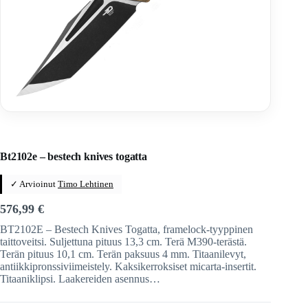
Home
/
Veitset
/
Taittoveitset
/
Taittoveitset tuotemerkeittäin
/
Bestech Knives
Bt2102e – bestech knives togatta
✓ Arvioinut
Timo Lehtinen
576,99
€
BT2102E – Bestech Knives Togatta, framelock-tyyppinen
taittoveitsi. Suljettuna pituus 13,3 cm. Terä M390-terästä.
Terän pituus 10,1 cm. Terän paksuus 4 mm. Titaanilevyt,
antiikkipronssiviimeistely. Kaksikerroksiset micarta-insertit.
Titaaniklipsi. Laakereiden asennus…