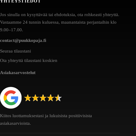
YHTEYSTIEDOT
Jos sinulla on kysyttävää tai ehdotuksia, ota rohkeasti yhteyttä.
Vastaamme 24 tunnin kuluessa, maanantaista perjantaihin klo
9.00–17.00.
contact@puukkopaja.fi
Seuraa tilaustani
Ota yhteyttä tilaustani koskien
Asiakasarvostelut
Kiitos luottamuksestasi ja lukuisista positiivisista
asiakasarvioista.