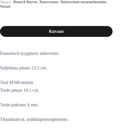
Osastot:
Bestech Knives
,
Taittoveitset
,
Taittoveitset tuotemerkeittäin
,
Veitset
Kuvaus
Framelock-tyyppinen taittoveitsi.
Suljettuna pituus 13,3 cm.
Terä M390-terästä.
Terän pituus 10,1 cm.
Terän paksuus 4 mm.
Titaanikahvat, antiikkipronssipinnoite.