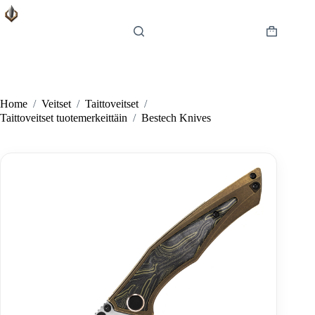
Skip
to
content
Shopping
cart
Home
/
Veitset
/
Taittoveitset
/
Taittoveitset tuotemerkeittäin
/
Bestech Knives