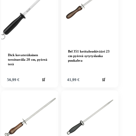
Bel 351 kotitalouskivääri 23
Dick kovateräksinen
cm pyöreä sytytyslanka
teroitusviila 20 cm, pyöreä
puukahva
terä
🛒
🛒
56,99
€
41,99
€