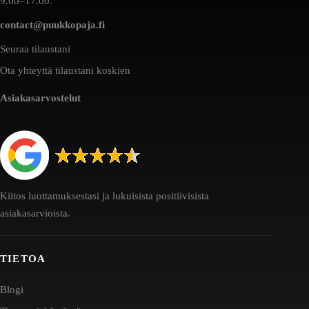
9.00–17.00.
contact@puukkopaja.fi
Seuraa tilaustani
Ota yhteyttä tilaustani koskien
Asiakasarvostelut
Kiitos luottamuksestasi ja lukuisista positiivisista
asiakasarvioista.
TIETOA
Blogi