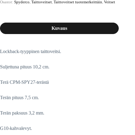
Osastot:
Spyderco
,
Taittoveitset
,
Taittoveitset tuotemerkeittäin
,
Veitset
Kuvaus
Lockback-tyyppinen taittoveitsi.
Suljettuna pituus 10,2 cm.
Terä CPM-SPY27-terästä
Terän pituus 7,5 cm.
Terän paksuus 3,2 mm.
G10-kahvalevyt.