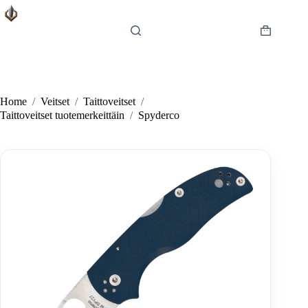
Skip
to
content
Shopping
cart
Home
/
Veitset
/
Taittoveitset
/
Taittoveitset tuotemerkeittäin
/
Spyderco