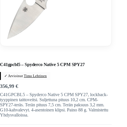
Home
/
Veitset
/
Taittoveitset
/
Taittoveitset tuotemerkeittäin
/
Spyderco
C41gpcbl5 – Spyderco Native 5 CPM SPY27
✓ Arvioinut
Timo Lehtinen
356,99
€
C41GPCBL5 – Spyderco Native 5 CPM SPY27, lockback-
tyyppinen taittoveitsi. Suljettuna pituus 10,2 cm. CPM-
SPY27-teräs. Terän pituus 7,5 cm. Terän paksuus 3,2 mm.
G10-kahvalevyt. 4-asentoinen klipsi. Paino 88 g. Valmistettu
Yhdysvalloissa.