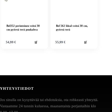
Bel352 perinteinen veitsi 30
Bel 562 Ideal-veitsi 30 cm,
cm pyöreä terä puukahva
pyöreä terä
🛒
🛒
54,99
€
55,99
€
YHTEYSTIEDOT
Jos sinulla on kysyttävää tai ehdotuksia, ota rohkeasti yhteyttä.
Vastaamme 24 tunnin kuluessa, maanantaista perjantaihin klo