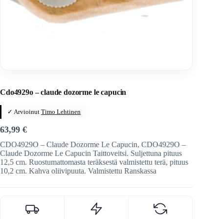
Home
/
Veitset
/
Ranskalaiset veitset
/
Claude Dozorme
Cdo4929o – claude dozorme le capucin
✓ Arvioinut
Timo Lehtinen
63,99
€
CDO4929O – Claude Dozorme Le Capucin, CDO4929O –
Claude Dozorme Le Capucin Taittoveitsi. Suljettuna pituus
12,5 cm. Ruostumattomasta teräksestä valmistettu terä, pituus
10,2 cm. Kahva oliivipuuta. Valmistettu Ranskassa