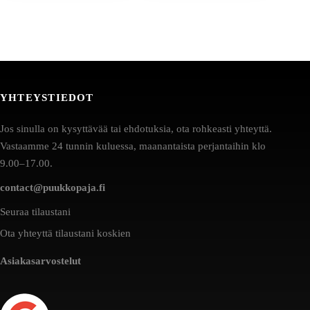
YHTEYSTIEDOT
Jos sinulla on kysyttävää tai ehdotuksia, ota rohkeasti yhteyttä.
Vastaamme 24 tunnin kuluessa, maanantaista perjantaihin klo
9.00–17.00.
contact@puukkopaja.fi
Seuraa tilaustani
Ota yhteyttä tilaustani koskien
Asiakasarvostelut