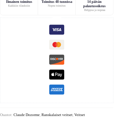
Ilmainen toimitus
Toimitus 48 tunnissa
14 päivän
Kaikkiin tilauksiin
Nopea toimitus
palautusoikeus
Helppoa ja nopeaa
Osastot:
Claude Dozorme
,
Ranskalaiset veitset
,
Veitset