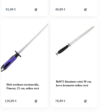
🛒
🛒
91,99
€
40,99
€
Bel472 klassinen veitsi 30 cm,
Dick teräksen teroitusviila,
kova kromattu soikea terä
Finecut, 25 cm, soikea terä
🛒
🛒
126,99
€
78,99
€