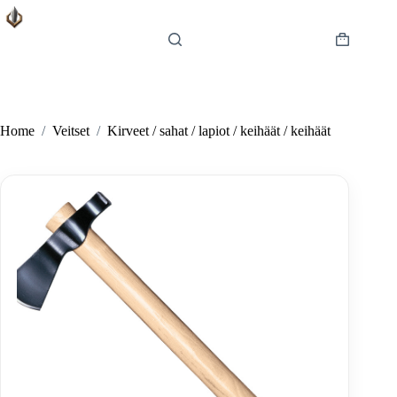
Skip
to
content
Shopping
cart
Home
/
Veitset
/
Kirveet / sahat / lapiot / keihäät / keihäät