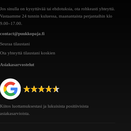
Jos sinulla on kysyttävää tai ehdotuksia, ota rohkeasti yhteyttä.
Vastaamme 24 tunnin kuluessa, maanantaista perjantaihin klo
9.00–17.00.
contact@puukkopaja.fi
Seuraa tilaustani
Ota yhteyttä tilaustani koskien
Asiakasarvostelut
Kiitos luottamuksestasi ja lukuisista positiivisista
asiakasarvioista.