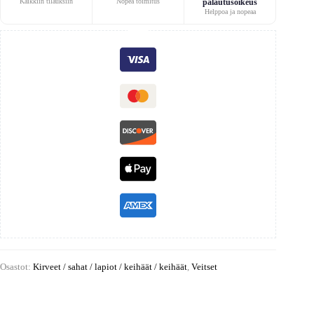
Kaikkiin tilauksiin
Nopea toimitus
palautusoikeus
Helppoa ja nopeaa
Osastot:
Kirveet / sahat / lapiot / keihäät / keihäät
,
Veitset