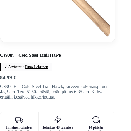
Home
/
Veitset
/
Kirveet / sahat / lapiot / keihäät / keihäät
Cs90th – Cold Steel Trail Hawk
✓ Arvioinut
Timo Lehtinen
84,99
€
CS90TH – Cold Steel Trail Hawk, kirveen kokonaispituus
48,3 cm. Terä 5150-terästä, terän pituus 6,35 cm. Kahva
erittäin kestävää hikkoripuuta.
Ilmainen toimitus
Toimitus 48 tunnissa
14 päivän