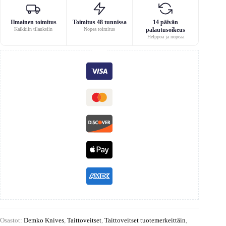
Ilmainen toimitus
Toimitus 48 tunnissa
14 päivän
Kaikkiin tilauksiin
Nopea toimitus
palautusoikeus
Helppoa ja nopeaa
Osastot:
Demko Knives
,
Taittoveitset
,
Taittoveitset tuotemerkeittäin
,