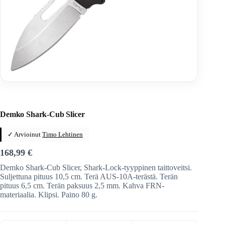
Home
/
Veitset
/
Taittoveitset
/
Taittoveitset tuotemerkeittäin
/
Demko Knives
Demko Shark-Cub Slicer
✓ Arvioinut
Timo Lehtinen
168,99
€
Demko Shark-Cub Slicer, Shark-Lock-tyyppinen taittoveitsi.
Suljettuna pituus 10,5 cm. Terä AUS-10A-terästä. Terän
pituus 6,5 cm. Terän paksuus 2,5 mm. Kahva FRN-
materiaalia. Klipsi. Paino 80 g.