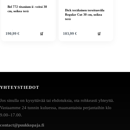
Bel 772 titanium ii -veitsi 30
Dick teräksinen teroitusviila
cm, soikea terä
Regular Cut 30 cm, soikea
terä
🛒
🛒
190,99
€
103,99
€
YHTEYSTIEDOT
Jos sinulla on kysyttävää tai ehdotuksia, ota rohkeasti yhteyttä.
Vastaamme 24 tunnin kuluessa, maanantaista perjantaihin klo
9.00–17.00.
contact@puukkopaja.fi