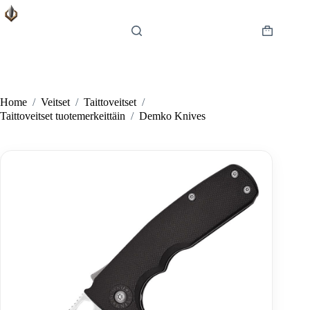
Skip
to
content
Shopping
cart
Home
/
Veitset
/
Taittoveitset
/
Taittoveitset tuotemerkeittäin
/
Demko Knives