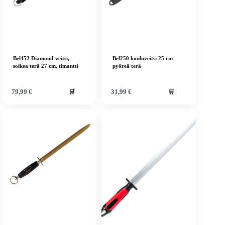
Bel452 Diamond-veitsi,
Bel250 kouluveitsi 25 cm
soikea terä 27 cm, timantti
pyöreä terä
🛒
🛒
79,99
€
31,99
€