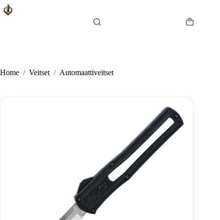
Skip
to
content
Shopping
cart
Home
/
Veitset
/
Automaattiveitset