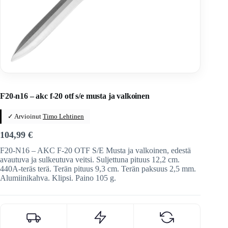
Home
/
Veitset
/
Automaattiveitset
F20-n16 – akc f-20 otf s/e musta ja valkoinen
✓ Arvioinut
Timo Lehtinen
104,99
€
F20-N16 – AKC F-20 OTF S/E Musta ja valkoinen, edestä
avautuva ja sulkeutuva veitsi. Suljettuna pituus 12,2 cm.
440A-teräs terä. Terän pituus 9,3 cm. Terän paksuus 2,5 mm.
Alumiinikahva. Klipsi. Paino 105 g.