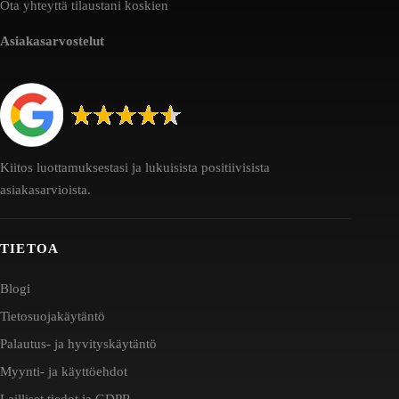
Ota yhteyttä tilaustani koskien
Asiakasarvostelut
Kiitos luottamuksestasi ja lukuisista positiivisista
asiakasarvioista.
TIETOA
Blogi
Tietosuojakäytäntö
Palautus- ja hyvityskäytäntö
Myynti- ja käyttöehdot
Lailliset tiedot ja GDPR