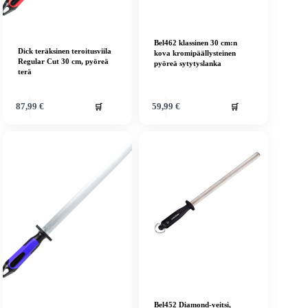
Bel462 klassinen 30 cm:n
Dick teräksinen teroitusviila
kova kromipäällysteinen
Regular Cut 30 cm, pyöreä
pyöreä sytytyslanka
terä
🛒
🛒
87,99
€
59,99
€
Bel452 Diamond-veitsi,