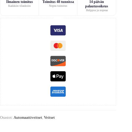
Ilmainen toimitus
Toimitus 48 tunnissa
14 päivän
Kaikkiin tilauksiin
Nopea toimitus
palautusoikeus
Helppoa ja nopeaa
Osastot:
Automaattiveitset
,
Veitset