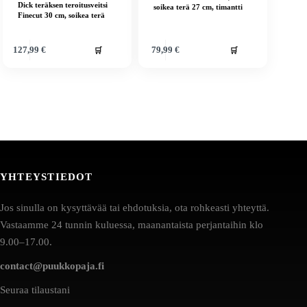
Dick teräksen teroitusveitsi
soikea terä 27 cm, timantti
Finecut 30 cm, soikea terä
🛒
🛒
127,99
€
79,99
€
YHTEYSTIEDOT
Jos sinulla on kysyttävää tai ehdotuksia, ota rohkeasti yhteyttä.
Vastaamme 24 tunnin kuluessa, maanantaista perjantaihin klo
9.00–17.00.
contact@puukkopaja.fi
Seuraa tilaustani