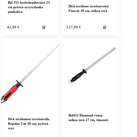
Bel 351 kotitalouskivääri 23
Dick teräksen teroitusveitsi
cm pyöreä sytytyslanka
Finecut 30 cm, soikea terä
puukahva
🛒
🛒
41,99
€
127,99
€
Bel452 Diamond-veitsi,
Dick teräksinen teroitusviila
soikea terä 27 cm, timantti
Regular Cut 30 cm, pyöreä
terä