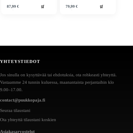
🛒
🛒
87,99
€
79,99
€
YHTEYSTIEDOT
Jos sinulla on kysyttävää tai ehdotuksia, ota rohkeasti yhteyttä.
Vastaamme 24 tunnin kuluessa, maanantaista perjantaihin klo
9.00–17.00.
contact@puukkopaja.fi
Seuraa tilaustani
Ota yhteyttä tilaustani koskien
Asiakasarvostelut