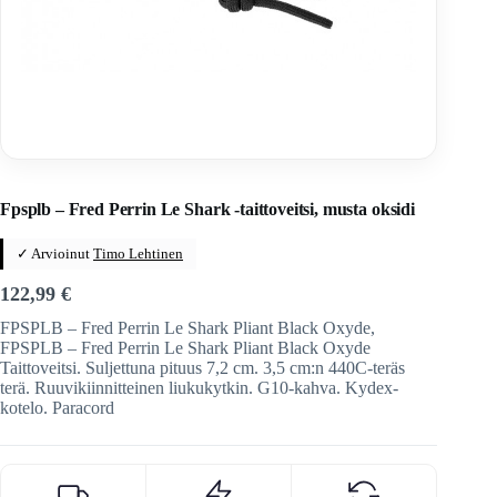
Home
/
Veitset
/
Ranskalaiset veitset
/
FRED Perrin
Fpsplb – Fred Perrin Le Shark -taittoveitsi, musta oksidi
✓ Arvioinut
Timo Lehtinen
122,99
€
FPSPLB – Fred Perrin Le Shark Pliant Black Oxyde,
FPSPLB – Fred Perrin Le Shark Pliant Black Oxyde
Taittoveitsi. Suljettuna pituus 7,2 cm. 3,5 cm:n 440C-teräs
terä. Ruuvikiinnitteinen liukukytkin. G10-kahva. Kydex-
kotelo. Paracord