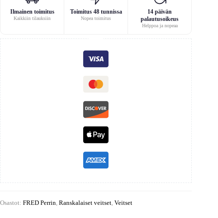
Ilmainen toimitus
Toimitus 48 tunnissa
14 päivän
Kaikkiin tilauksiin
Nopea toimitus
palautusoikeus
Helppoa ja nopeaa
Osastot:
FRED Perrin
,
Ranskalaiset veitset
,
Veitset