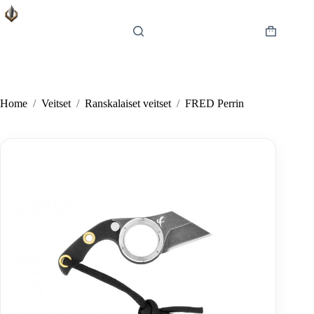
Skip
to
content
Shopping
cart
Home
/
Veitset
/
Ranskalaiset veitset
/
FRED Perrin