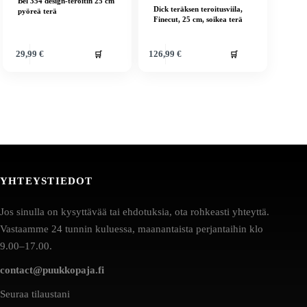
Bel 354 design-teroitin 25 cm
Dick teräksen teroitusviila,
pyöreä terä
Finecut, 25 cm, soikea terä
🛒
🛒
29,99
€
126,99
€
YHTEYSTIEDOT
Jos sinulla on kysyttävää tai ehdotuksia, ota rohkeasti yhteyttä.
Vastaamme 24 tunnin kuluessa, maanantaista perjantaihin klo
9.00–17.00.
contact@puukkopaja.fi
Seuraa tilaustani