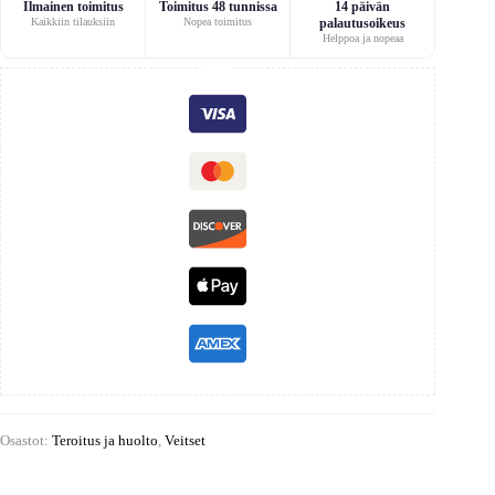
Ilmainen toimitus
Toimitus 48 tunnissa
14 päivän
Kaikkiin tilauksiin
Nopea toimitus
palautusoikeus
Helppoa ja nopeaa
Osastot:
Teroitus ja huolto
,
Veitset