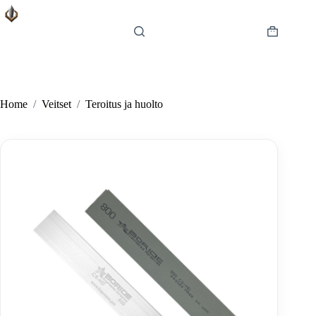
Skip
to
content
Shopping
cart
Home
/
Veitset
/
Teroitus ja huolto