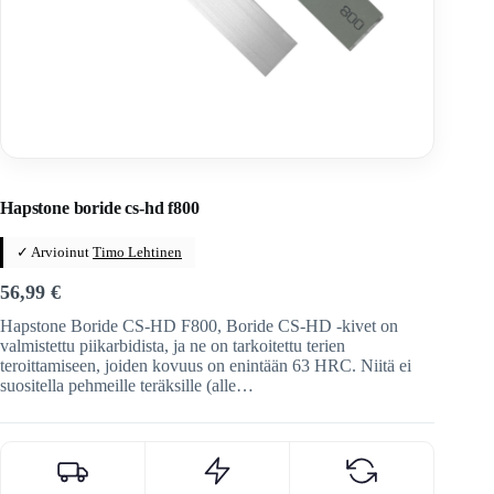
Home
/
Veitset
/
Teroitus ja huolto
Hapstone boride cs-hd f800
✓ Arvioinut
Timo Lehtinen
56,99
€
Hapstone Boride CS-HD F800, Boride CS-HD -kivet on
valmistettu piikarbidista, ja ne on tarkoitettu terien
teroittamiseen, joiden kovuus on enintään 63 HRC. Niitä ei
suositella pehmeille teräksille (alle…