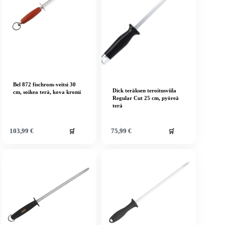
Bel 872 fischrom-veitsi 30
Dick teräksen teroitusviila
cm, soikea terä, kova kromi
Regular Cut 25 cm, pyöreä
terä
🛒
🛒
103,99
€
75,99
€