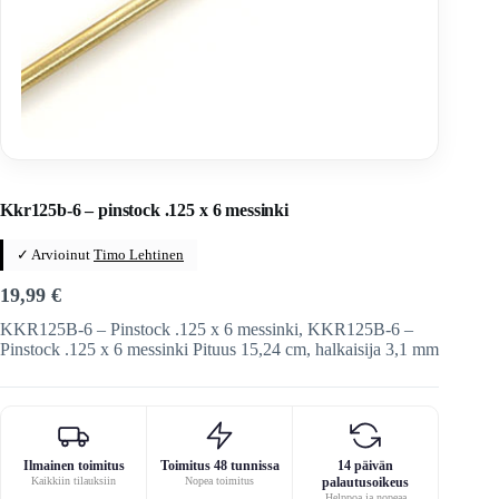
Home
/
Veitset
/
Valmistus
/
Veitsien osat
/
Varsiosat
Kkr125b-6 – pinstock .125 x 6 messinki
✓ Arvioinut
Timo Lehtinen
19,99
€
KKR125B-6 – Pinstock .125 x 6 messinki, KKR125B-6 –
Pinstock .125 x 6 messinki Pituus 15,24 cm, halkaisija 3,1 mm
Ilmainen toimitus
Toimitus 48 tunnissa
14 päivän
Kaikkiin tilauksiin
Nopea toimitus
palautusoikeus
Helppoa ja nopeaa