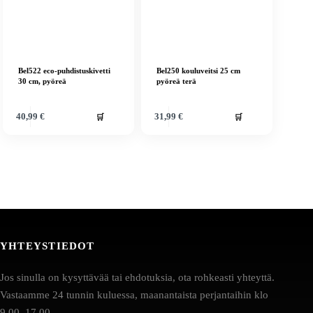
Bel522 eco-puhdistuskivetti
Bel250 kouluveitsi 25 cm
30 cm, pyöreä
pyöreä terä
🛒
🛒
40,99
€
31,99
€
YHTEYSTIEDOT
Jos sinulla on kysyttävää tai ehdotuksia, ota rohkeasti yhteyttä.
Vastaamme 24 tunnin kuluessa, maanantaista perjantaihin klo
9.00–17.00.