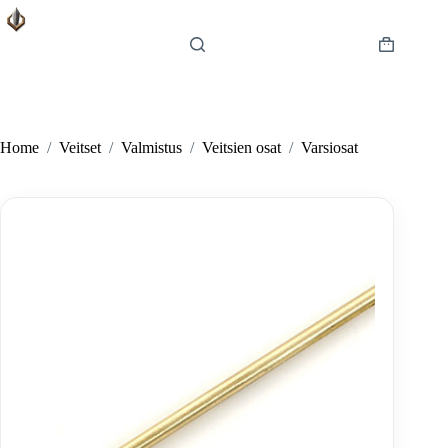
Skip
to
content
Shopping
cart
Home
/
Veitset
/
Valmistus
/
Veitsien osat
/
Varsiosat