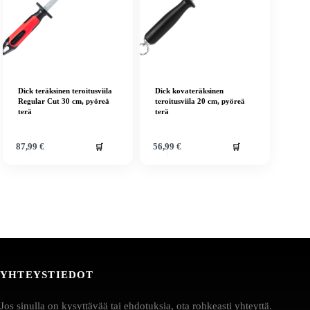
Dick teräksinen teroitusviila
Dick kovateräksinen
Regular Cut 30 cm, pyöreä
teroitusviila 20 cm, pyöreä
terä
terä
🛒
🛒
87,99
€
56,99
€
YHTEYSTIEDOT
Jos sinulla on kysyttävää tai ehdotuksia, ota rohkeasti yhteyttä.