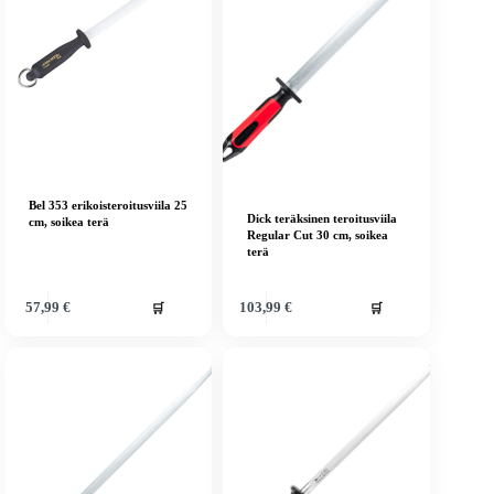
Bel 353 erikoisteroitusviila 25
Dick teräksinen teroitusviila
cm, soikea terä
Regular Cut 30 cm, soikea
terä
🛒
🛒
57,99
€
103,99
€