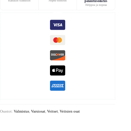
Kaikkiin tilauksiin
Nopea toimitus
palautusoikeus
Helppoa ja nopeaa
Osastot:
Valmistus
,
Varsiosat
,
Veitset
,
Veitsien osat