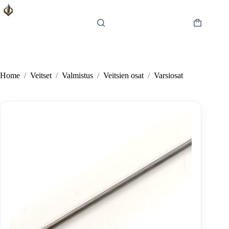
Skip
to
content
Shopping
cart
Home
/
Veitset
/
Valmistus
/
Veitsien osat
/
Varsiosat