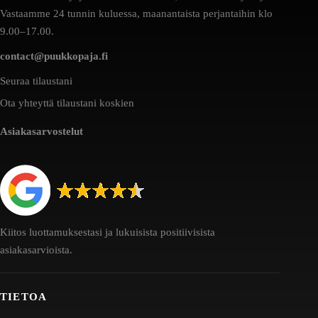
Vastaamme 24 tunnin kuluessa, maanantaista perjantaihin klo
9.00–17.00.
contact@puukkopaja.fi
Seuraa tilaustani
Ota yhteyttä tilaustani koskien
Asiakasarvostelut
Kiitos luottamuksestasi ja lukuisista positiivisista
asiakasarvioista.
TIETOA