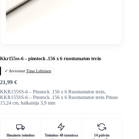
Home
/
Veitset
/
Valmistus
/
Veitsien osat
/
Varsiosat
Kkr155ss-6 – pinstock .156 x 6 ruostumaton teräs
✓ Arvioinut
Timo Lehtinen
21,99
€
KKR155SS-6 – Pinstock .156 x 6 Ruostumaton teräs,
KKR155SS-6 – Pinstock .156 x 6 Ruostumaton teräs Pituus
15,24 cm, halkaisija 3,9 mm
Ilmainen toimitus
Toimitus 48 tunnissa
14 päivän