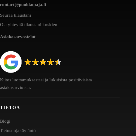
contact@puukkopaja.fi
Seuraa tilaustani
Ota yhteyttä tilaustani koskien
Asiakasarvostelut
Kiitos luottamuksestasi ja lukuisista positiivisista
asiakasarvioista.
TIETOA
Blogi
Tietosuojakäytäntö