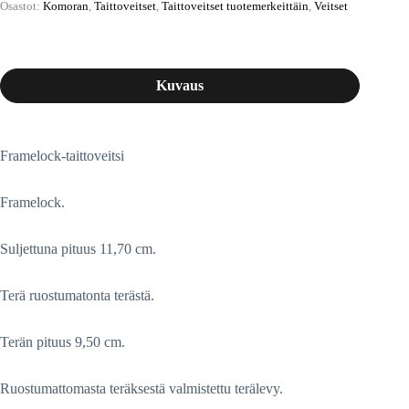
Osastot:
Komoran
,
Taittoveitset
,
Taittoveitset tuotemerkeittäin
,
Veitset
Kuvaus
Framelock-taittoveitsi
Framelock.
Suljettuna pituus 11,70 cm.
Terä ruostumatonta terästä.
Terän pituus 9,50 cm.
Ruostumattomasta teräksestä valmistettu terälevy.