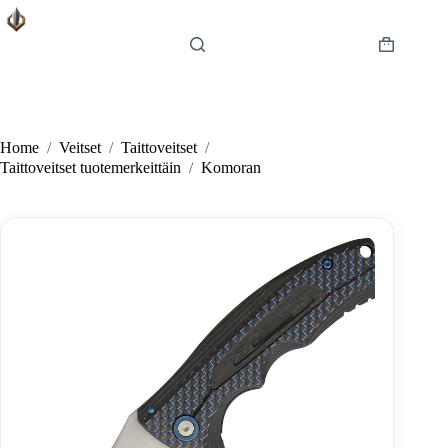
Skip
to
content
Shopping
cart
Home
/
Veitset
/
Taittoveitset
/
Taittoveitset tuotemerkeittäin
/
Komoran