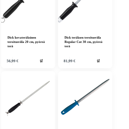
Dick kovateräksinen
Dick teräksen teroitusviila
teroitusviila 20 cm, pyöreä
Regular Cut 30 cm, pyöreä
terä
terä
🛒
🛒
56,99
€
81,99
€