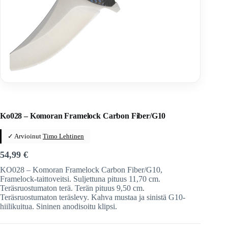
Home
/
Veitset
/
Taittoveitset
/
Taittoveitset tuotemerkeittäin
/
Komoran
Ko028 – Komoran Framelock Carbon Fiber/G10
✓ Arvioinut
Timo Lehtinen
54,99
€
KO028 – Komoran Framelock Carbon Fiber/G10,
Framelock-taittoveitsi. Suljettuna pituus 11,70 cm.
Teräsruostumaton terä. Terän pituus 9,50 cm.
Teräsruostumaton teräslevy. Kahva mustaa ja sinistä G10-
hiilikuitua. Sininen anodisoitu klipsi.