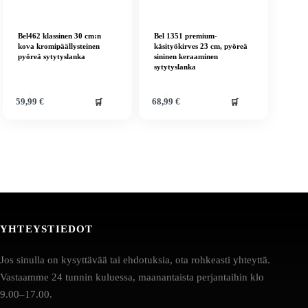
Bel462 klassinen 30 cm:n
Bel 1351 premium-
kova kromipäällysteinen
käsityökirves 23 cm, pyöreä
pyöreä sytytyslanka
sininen keraaminen
sytytyslanka
🛒
🛒
59,99
€
68,99
€
YHTEYSTIEDOT
Jos sinulla on kysyttävää tai ehdotuksia, ota rohkeasti yhteyttä.
Vastaamme 24 tunnin kuluessa, maanantaista perjantaihin klo
9.00–17.00.