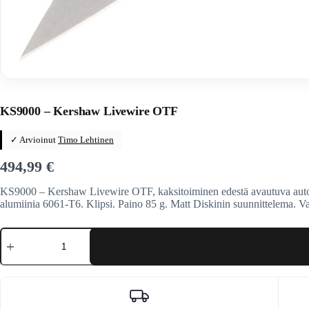
Home
/
Veitset
/
Automaattiveitset
/
Kershaw
KS9000 – Kershaw Livewire OTF
✓ Arvioinut
Timo Lehtinen
494,99
€
KS9000 – Kershaw Livewire OTF, kaksitoiminen edestä avautuva autom
alumiinia 6061-T6. Klipsi. Paino 85 g. Matt Diskinin suunnittelema. V
KS9000
-
Kershaw
Livewire
OTF
määrä