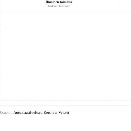
Ilmainen toimitus
Kaikkiin tilauksiin
Osastot:
Automaattiveitset
,
Kershaw
,
Veitset