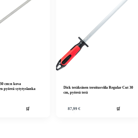
 30 cm:n kova
Dick teräksinen teroitusviila Regular Cut 30
en pyöreä sytytyslanka
cm, pyöreä terä
🛒
🛒
87,99
€