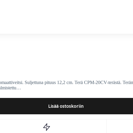
aattiveitsi. Suljettuna pituus 12,2 cm. Terä CPM-20CV-terästä. Terä
almistettu…
Lisää ostoskoriin