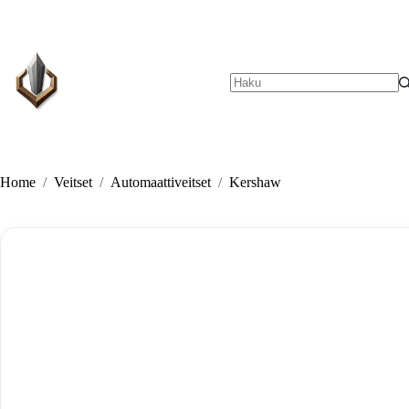
Skip
to
content
No
results
Home
/
Veitset
/
Automaattiveitset
/
Kershaw