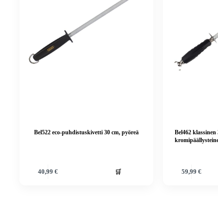
Bel522 eco-puhdistuskivetti 30 cm, pyöreä
Bel462 klassinen
kromipäällystein
🛒
40,99
€
59,99
€