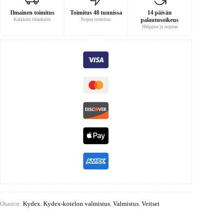
Ilmainen toimitus
Toimitus 48 tunnissa
14 päivän
Kaikkiin tilauksiin
Nopea toimitus
palautusoikeus
Helppoa ja nopeaa
Osastot:
Kydex
,
Kydex-kotelon valmistus
,
Valmistus
,
Veitset