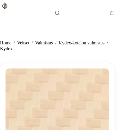
Skip
to
content
Shopping
cart
Home
/
Veitset
/
Valmistus
/
Kydex-kotelon valmistus
/
Kydex