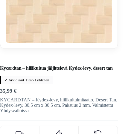
Home
/
Veitset
/
Valmistus
/
Kydex-kotelon valmistus
/
Kydex
Kycardtan – hiilikuitua jäljittelevä Kydex-levy, desert tan
✓ Arvioinut
Timo Lehtinen
35,99
€
KYCARDTAN – Kydex-levy, hiilikuituimitaatio, Desert Tan,
Kydex-levy, 30,5 cm x 30,5 cm. Paksuus 2 mm. Valmistettu
Yhdysvalloissa