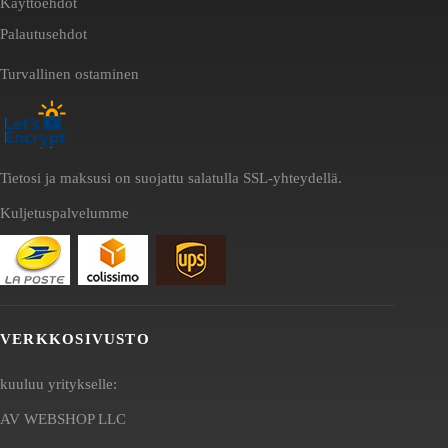
Käyttöehdot
Palautusehdot
Turvallinen ostaminen
Tietosi ja maksusi on suojattu salatulla SSL-yhteydellä.
Kuljetuspalvelumme
VERKKOSIVUSTO
kuuluu yritykselle:
AV WEBSHOP LLC