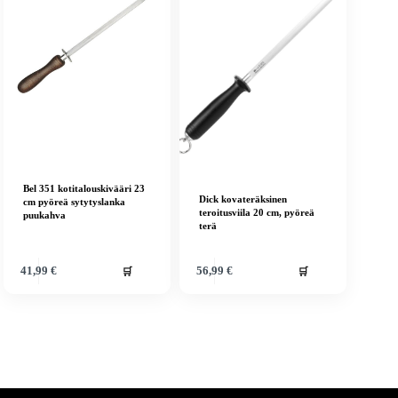
Bel 351 kotitalouskivääri 23
Dick kovateräksinen
cm pyöreä sytytyslanka
teroitusviila 20 cm, pyöreä
puukahva
terä
🛒
🛒
41,99
€
56,99
€