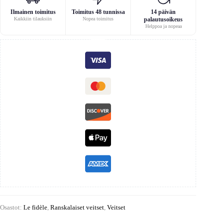
Ilmainen toimitus
Toimitus 48 tunnissa
14 päivän
Kaikkiin tilauksiin
Nopea toimitus
palautusoikeus
Helppoa ja nopeaa
Osastot:
Le fidèle
,
Ranskalaiset veitset
,
Veitset