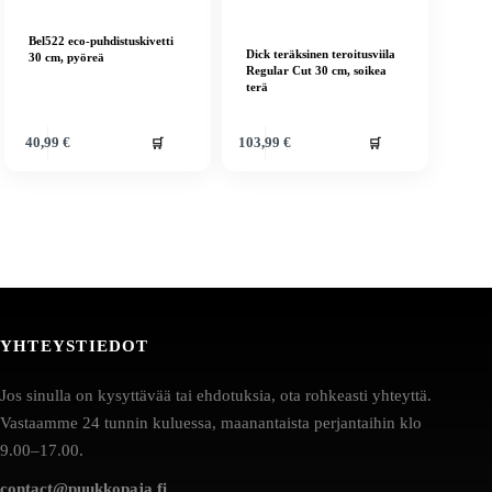
Bel522 eco-puhdistuskivetti
Dick teräksinen teroitusviila
30 cm, pyöreä
Regular Cut 30 cm, soikea
terä
🛒
🛒
40,99
€
103,99
€
YHTEYSTIEDOT
Jos sinulla on kysyttävää tai ehdotuksia, ota rohkeasti yhteyttä.
Vastaamme 24 tunnin kuluessa, maanantaista perjantaihin klo
9.00–17.00.
contact@puukkopaja.fi