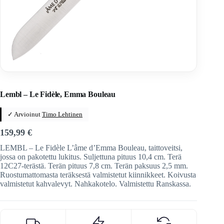
Home
/
Veitset
/
Ranskalaiset veitset
/
Le fidèle
Lembl – Le Fidèle, Emma Bouleau
✓ Arvioinut
Timo Lehtinen
159,99
€
LEMBL – Le Fidèle L’âme d’Emma Bouleau, taittoveitsi,
jossa on pakotettu lukitus. Suljettuna pituus 10,4 cm. Terä
12C27-terästä. Terän pituus 7,8 cm. Terän paksuus 2,5 mm.
Ruostumattomasta teräksestä valmistetut kiinnikkeet. Koivusta
valmistetut kahvalevyt. Nahkakotelo. Valmistettu Ranskassa.