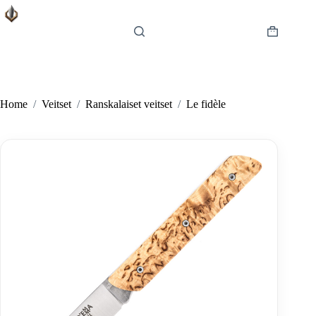
Skip
to
content
Shopping
cart
Home
/
Veitset
/
Ranskalaiset veitset
/
Le fidèle