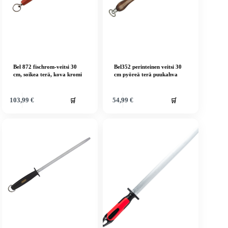
Bel 872 fischrom-veitsi 30
Bel352 perinteinen veitsi 30
cm, soikea terä, kova kromi
cm pyöreä terä puukahva
🛒
🛒
103,99
€
54,99
€