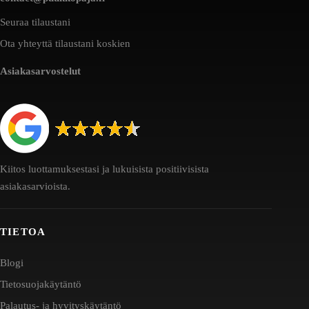
Seuraa tilaustani
Ota yhteyttä tilaustani koskien
Asiakasarvostelut
Kiitos luottamuksestasi ja lukuisista positiivisista
asiakasarvioista.
TIETOA
Blogi
Tietosuojakäytäntö
Palautus- ja hyvityskäytäntö