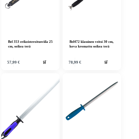
Bel 353 erikoisteroitusviila 25
Bel472 klassinen veitsi 30 cm,
cm, soikea terä
kova kromattu soikea terä
🛒
🛒
57,99
€
78,99
€