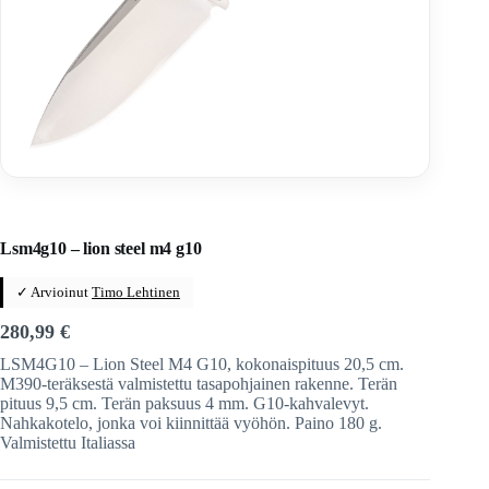
Home
/
Veitset
/
Kiinteäteräiset veitset
/
Kiinteäteräiset veitset
/
LION Steel
Lsm4g10 – lion steel m4 g10
✓ Arvioinut
Timo Lehtinen
280,99
€
LSM4G10 – Lion Steel M4 G10, kokonaispituus 20,5 cm.
M390-teräksestä valmistettu tasapohjainen rakenne. Terän
pituus 9,5 cm. Terän paksuus 4 mm. G10-kahvalevyt.
Nahkakotelo, jonka voi kiinnittää vyöhön. Paino 180 g.
Valmistettu Italiassa