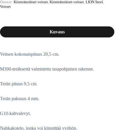
Osastot:
Kiinteäteräiset veitset
,
Kiinteäteräiset veitset
,
LION Steel
,
Veitset
Kuvaus
Veitsen kokonaispituus 20,5 cm.
M390-teräksestä valmistettu tasapohjainen rakenne.
Terän pituus 9,5 cm.
Terän paksuus 4 mm.
G10-kahvalevyt.
Nahkakotelo, jonka voi kiinnittää vyöhön.