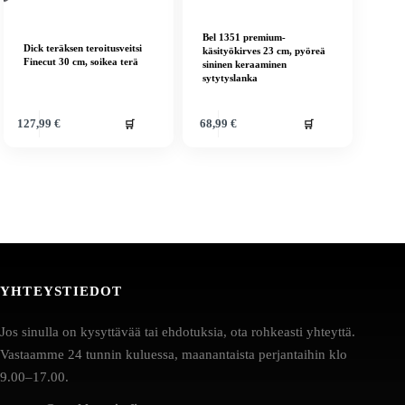
Bel 1351 premium-
Dick teräksen teroitusveitsi
käsityökirves 23 cm, pyöreä
Finecut 30 cm, soikea terä
sininen keraaminen
sytytyslanka
🛒
🛒
127,99
€
68,99
€
YHTEYSTIEDOT
Jos sinulla on kysyttävää tai ehdotuksia, ota rohkeasti yhteyttä.
Vastaamme 24 tunnin kuluessa, maanantaista perjantaihin klo
9.00–17.00.