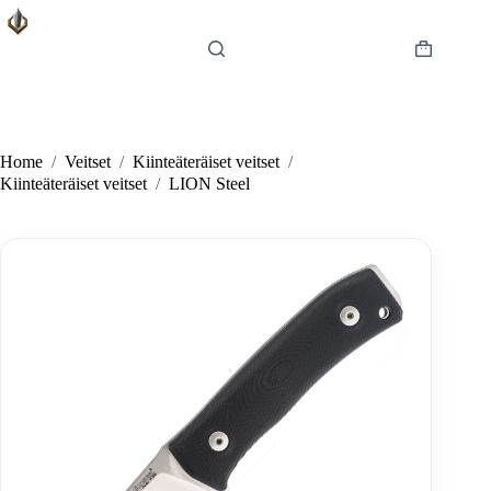
Skip
to
content
Shopping
cart
Home
/
Veitset
/
Kiinteäteräiset veitset
/
Kiinteäteräiset veitset
/
LION Steel