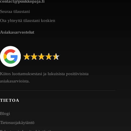
contact@puukkopaja.fi
Seuraa tilaustani
Ota yhteyttä tilaustani koskien
Asiakasarvostelut
Kiitos luottamuksestasi ja lukuisista positiivisista
asiakasarvioista.
TIETOA
Blogi
Tietosuojakäytäntö