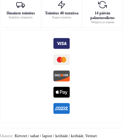
Ilmainen toimitus
Toimitus 48 tunnissa
14 päivän
Kaikkiin tilauksiin
Nopea toimitus
palautusoikeus
Helppoa ja nopeaa
Osastot:
Kirveet / sahat / lapiot / keihäät / keihäät
,
Veitset