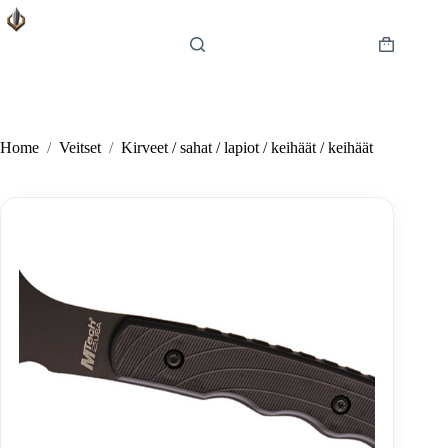
Skip
to
content
Shopping
cart
Home
/
Veitset
/
Kirveet / sahat / lapiot / keihäät / keihäät