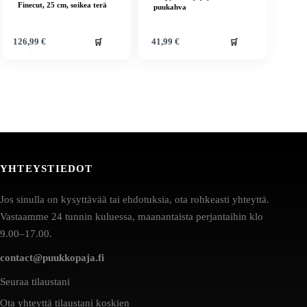
Finecut, 25 cm, soikea terä
puukahva
🛒
🛒
126,99
€
41,99
€
YHTEYSTIEDOT
Jos sinulla on kysyttävää tai ehdotuksia, ota rohkeasti yhteyttä.
Vastaamme 24 tunnin kuluessa, maanantaista perjantaihin klo
9.00–17.00.
contact@puukkopaja.fi
Seuraa tilaustani
Ota yhteyttä tilaustani koskien