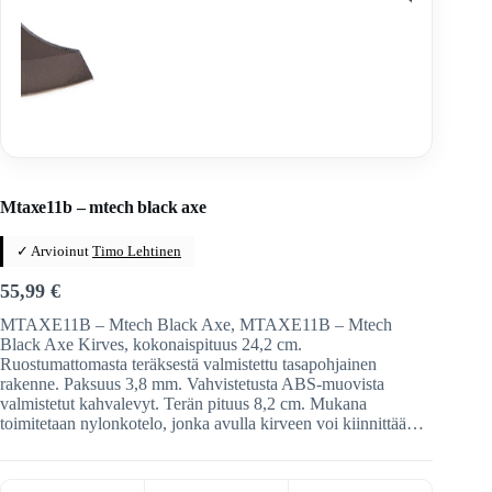
Home
/
Veitset
/
Kirveet / sahat / lapiot / keihäät / keihäät
Mtaxe11b – mtech black axe
✓ Arvioinut
Timo Lehtinen
55,99
€
MTAXE11B – Mtech Black Axe, MTAXE11B – Mtech
Black Axe Kirves, kokonaispituus 24,2 cm.
Ruostumattomasta teräksestä valmistettu tasapohjainen
rakenne. Paksuus 3,8 mm. Vahvistetusta ABS-muovista
valmistetut kahvalevyt. Terän pituus 8,2 cm. Mukana
toimitetaan nylonkotelo, jonka avulla kirveen voi kiinnittää…