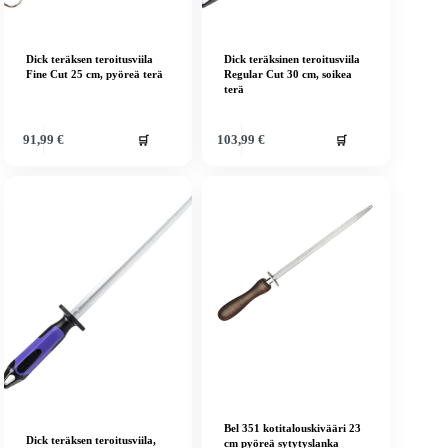
Dick teräksen teroitusviila
Dick teräksinen teroitusviila
Fine Cut 25 cm, pyöreä terä
Regular Cut 30 cm, soikea
terä
🛒
🛒
91,99
€
103,99
€
Bel 351 kotitalouskivääri 23
Dick teräksen teroitusviila,
cm pyöreä sytytyslanka