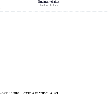
Ilmainen toimitus
Kaikkiin tilauksiin
Osastot:
Opinel
,
Ranskalaiset veitset
,
Veitset