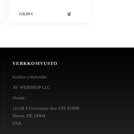
🛒
126,99
€
VERKKOSIVUSTO
kuuluu yritykselle:
AV WEBSHOP LLC
Osoite:
1111B S Governors Ave STE 81890
Dover, DE 19904
USA