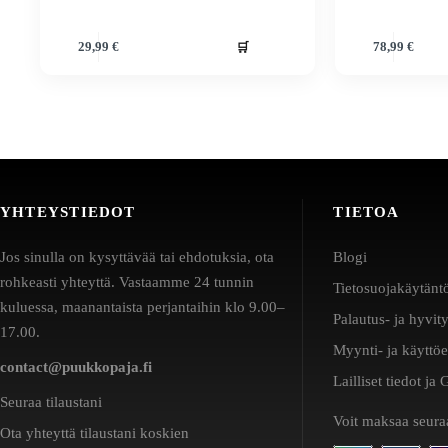
🛒
29,99
€
78,99
€
YHTEYSTIEDOT
TIETOA
Jos sinulla on kysyttävää tai ehdotuksia, ota
Blogi
rohkeasti yhteyttä. Vastaamme 24 tunnin
Tietosuojakäytänt
kuluessa, maanantaista perjantaihin klo 9.00–
Palautus- ja hyvit
17.00.
Myynti- ja käyttö
contact@puukkopaja.fi
Lailliset tiedot j
Seuraa tilaustani
Voit maksaa seuraa
Ota yhteyttä tilaustani koskien