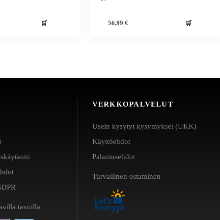
🛒
🛒
56,99
€
VERKKOPALVELUT
Usein kysytyt kysymykset (UKK)
ö
Käyttöehdot
yskäytäntö
Palautusehdot
ehdot
Turvallinen ostaminen
a GDPR
villa tavoilla