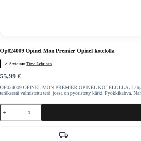
Home
/
Veitset
/
Ranskalaiset veitset
/
Opinel
Op024009 Opinel Mon Premier Opinel kotelolla
✓ Arvioinut
Timo Lehtinen
55,99
€
OP024009 OPINEL MON PREMIER OPINEL KOTELOLLA, Lahjapakkaus, jo
teräksestä valmistettu terä, jossa on pyöristetty kärki. Pyökkikahva. Na
Op024009
Opinel
Mon
Premier
Opinel
kotelolla
määrä