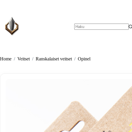
Skip
to
content
No
results
Home
/
Veitset
/
Ranskalaiset veitset
/
Opinel