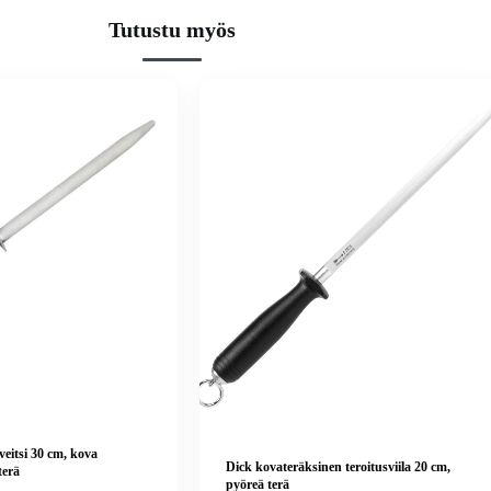
Tutustu myös
veitsi 30 cm, kova
Dick kovateräksinen teroitusviila 20 cm,
terä
pyöreä terä