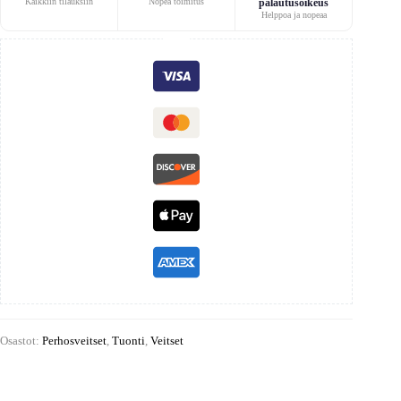
Kaikkiin tilauksiin
Nopea toimitus
palautusoikeus
Helppoa ja nopeaa
Osastot:
Perhosveitset
,
Tuonti
,
Veitset