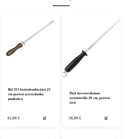
Bel 351 kotitalouskivääri 23
Dick kovateräksinen
cm pyöreä sytytyslanka
teroitusviila 20 cm, pyöreä
puukahva
terä
🛒
🛒
41,99
€
56,99
€