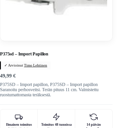
Home
/
Veitset
/
Perhosveitset
/
Tuonti
P375sd – Import Papillon
✓ Arvioinut
Timo Lehtinen
49,99
€
P375SD – Import papillon, P375SD – Import papillon
Saranoitu perhosveitsi. Terän pituus 11 cm. Valmistettu
ruostumattomasta teräksestä.
Ilmainen toimitus
Toimitus 48 tunnissa
14 päivän