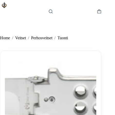
Skip
to
content
Shopping
cart
Home
/
Veitset
/
Perhosveitset
/
Tuonti