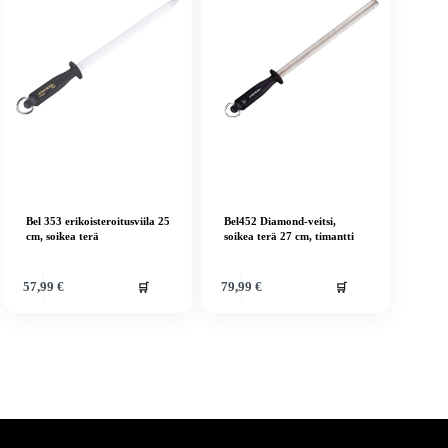
Bel 353 erikoisteroitusviila 25
Bel452 Diamond-veitsi,
cm, soikea terä
soikea terä 27 cm, timantti
🛒
🛒
57,99
€
79,99
€