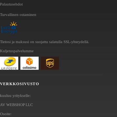
Palautusehdot
Turvallinen ostaminen
Tietosi ja maksusi on suojattu salatulla SSL-yhteydellä.
Kuljetuspalvelumme
VERKKOSIVUSTO
kuuluu yritykselle:
AV WEBSHOP LLC
Osoite: