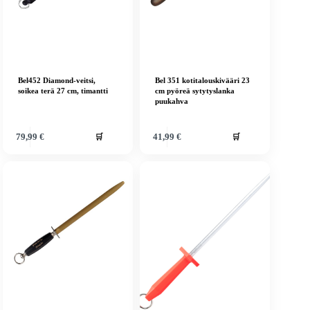
Bel452 Diamond-veitsi,
Bel 351 kotitalouskivääri 23
soikea terä 27 cm, timantti
cm pyöreä sytytyslanka
puukahva
🛒
🛒
79,99
€
41,99
€