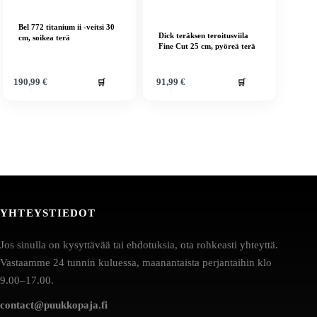
Bel 772 titanium ii -veitsi 30
Dick teräksen teroitusviila
cm, soikea terä
Fine Cut 25 cm, pyöreä terä
🛒
🛒
190,99
€
91,99
€
YHTEYSTIEDOT
Jos sinulla on kysyttävää tai ehdotuksia, ota rohkeasti yhteyttä.
Vastaamme 24 tunnin kuluessa, maanantaista perjantaihin klo
9.00–17.00.
contact@puukkopaja.fi