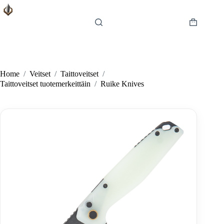
Skip
to
content
Shopping
cart
Home
/
Veitset
/
Taittoveitset
/
Taittoveitset tuotemerkeittäin
/
Ruike Knives