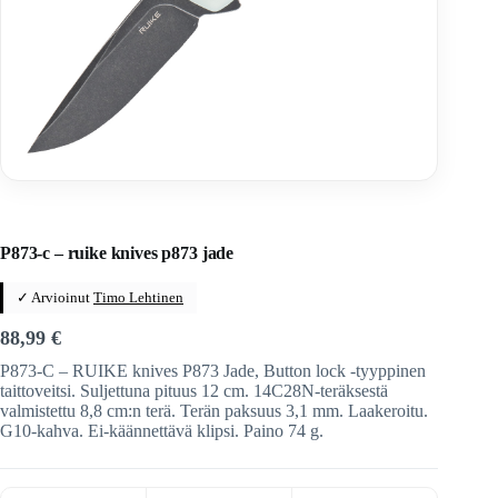
Home
/
Veitset
/
Taittoveitset
/
Taittoveitset tuotemerkeittäin
/
Ruike Knives
P873-c – ruike knives p873 jade
✓ Arvioinut
Timo Lehtinen
88,99
€
P873-C – RUIKE knives P873 Jade, Button lock -tyyppinen
taittoveitsi. Suljettuna pituus 12 cm. 14C28N-teräksestä
valmistettu 8,8 cm:n terä. Terän paksuus 3,1 mm. Laakeroitu.
G10-kahva. Ei-käännettävä klipsi. Paino 74 g.