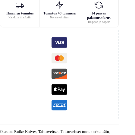
Ilmainen toimitus
Toimitus 48 tunnissa
14 päivän
Kaikkiin tilauksiin
Nopea toimitus
palautusoikeus
Helppoa ja nopeaa
Osastot:
Ruike Knives
,
Taittoveitset
,
Taittoveitset tuotemerkeittäin
,