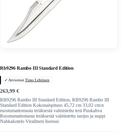
Home
/
Veitset
/
Kiinteäteräiset veitset
/
Kiinteäteräiset veitset
/
Rambo
Rb9296 Rambo III Standard Edition
✓ Arvioinut
Timo Lehtinen
263,99
€
RB9296 Rambo III Standard Edition, RB9296 Rambo III
Standard Edition Kokonaispituus 45,72 cm 33,02 cm:n
ruostumattomasta teräksestä valmistettu terä Puukahva
Ruostumattomasta teräksestä valmistettu suojus ja nuppi
Nahkakotelo Virallinen lisenssi