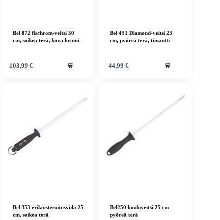
Bel 872 fischrom-veitsi 30
Bel 451 Diamond-veitsi 23
cm, soikea terä, kova kromi
cm, pyöreä terä, timantti
🛒
🛒
103,99
€
44,99
€
Bel 353 erikoisteroitusviila 25
Bel250 kouluveitsi 25 cm
cm, soikea terä
pyöreä terä