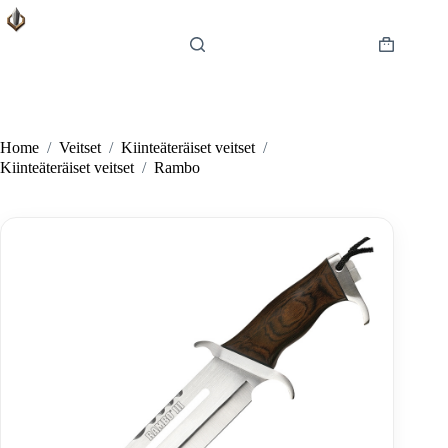
Skip
to
content
Shopping
cart
Home
/
Veitset
/
Kiinteäteräiset veitset
/
Kiinteäteräiset veitset
/
Rambo