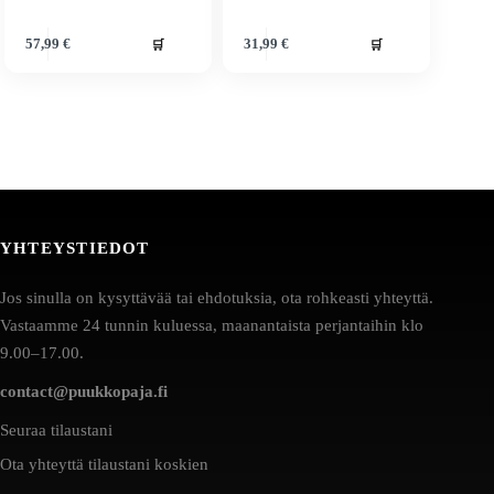
🛒
🛒
57,99
€
31,99
€
YHTEYSTIEDOT
Jos sinulla on kysyttävää tai ehdotuksia, ota rohkeasti yhteyttä.
Vastaamme 24 tunnin kuluessa, maanantaista perjantaihin klo
9.00–17.00.
contact@puukkopaja.fi
Seuraa tilaustani
Ota yhteyttä tilaustani koskien