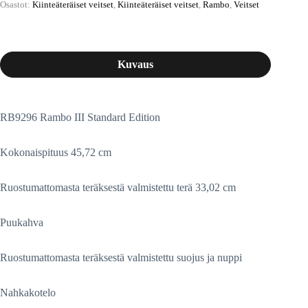
Osastot:
Kiinteäteräiset veitset
,
Kiinteäteräiset veitset
,
Rambo
,
Veitset
Kuvaus
RB9296 Rambo III Standard Edition
Kokonaispituus 45,72 cm
Ruostumattomasta teräksestä valmistettu terä 33,02 cm
Puukahva
Ruostumattomasta teräksestä valmistettu suojus ja nuppi
Nahkakotelo