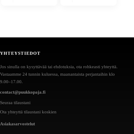
YHTEYSTIEDOT
Jos sinulla on kysyttävää tai ehdotuksia, ota rohkeasti yhteyttä.
Vastaamme 24 tunnin kuluessa, maanantaista perjantaihin klo
9.00–17.00.
contact@puukkopaja.fi
Seuraa tilaustani
Ota yhteyttä tilaustani koskien
Asiakasarvostelut