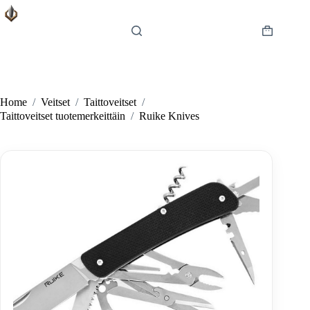
Skip
to
content
Shopping
cart
Home
/
Veitset
/
Taittoveitset
/
Taittoveitset tuotemerkeittäin
/
Ruike Knives