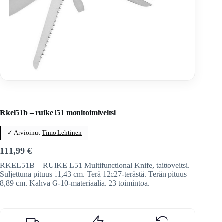
Home
/
Veitset
/
Taittoveitset
/
Taittoveitset tuotemerkeittäin
/
Ruike Knives
Rkel51b – ruike l51 monitoimiveitsi
✓ Arvioinut
Timo Lehtinen
111,99
€
RKEL51B – RUIKE L51 Multifunctional Knife, taittoveitsi.
Suljettuna pituus 11,43 cm. Terä 12c27-terästä. Terän pituus
8,89 cm. Kahva G-10-materiaalia. 23 toimintoa.