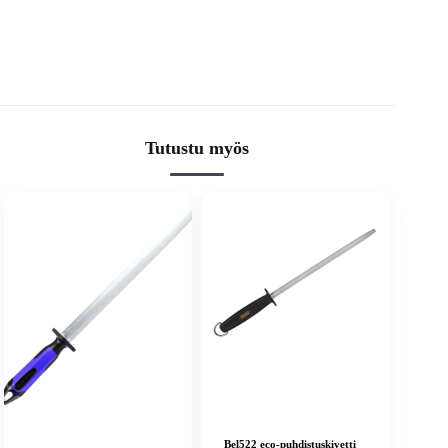
Tutustu myös
Bel522 eco-puhdistuskivetti