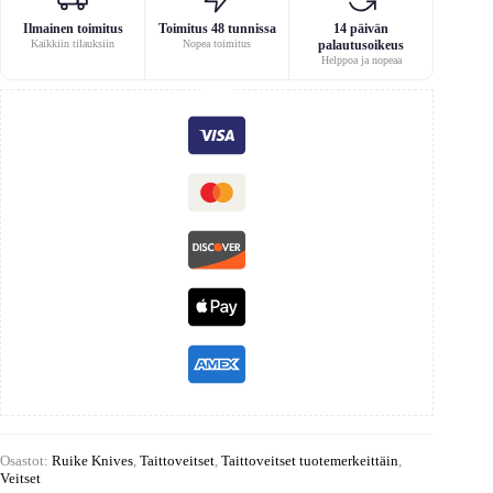
Ilmainen toimitus
Toimitus 48 tunnissa
14 päivän
Kaikkiin tilauksiin
Nopea toimitus
palautusoikeus
Helppoa ja nopeaa
Osastot:
Ruike Knives
,
Taittoveitset
,
Taittoveitset tuotemerkeittäin
,
Veitset