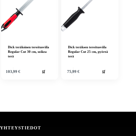
Dick teräksinen teroitusviila
Dick teräksen teroitusviila
Regular Cut 30 cm, soikea
Regular Cut 25 cm, pyöreä
terä
terä
🛒
🛒
103,99
€
75,99
€
YHTEYSTIEDOT