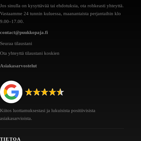
Jos sinulla on kysyttävää tai ehdotuksia, ota rohkeasti yhteyttä.
Vastaamme 24 tunnin kuluessa, maanantaista perjantaihin klo
9.00–17.00.
contact@puukkopaja.fi
Seuraa tilaustani
Ota yhteyttä tilaustani koskien
Asiakasarvostelut
Kiitos luottamuksestasi ja lukuisista positiivisista
asiakasarvioista.
TIETOA