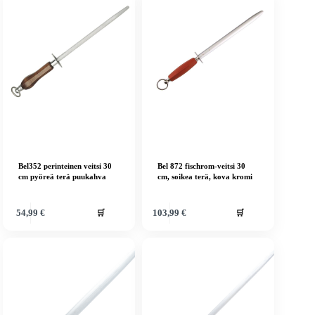
Bel352 perinteinen veitsi 30
Bel 872 fischrom-veitsi 30
cm pyöreä terä puukahva
cm, soikea terä, kova kromi
🛒
🛒
54,99
€
103,99
€