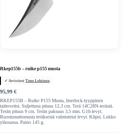
Home
/
Veitset
/
Taittoveitset
/
Taittoveitset tuotemerkeittäin
/
Ruike Knives
Rkep155b – ruike p155 musta
✓ Arvioinut
Timo Lehtinen
95,99
€
RKEP155B – Ruike P155 Musta, linerlock-tyyppinen
taittoveitsi. Suljettuna pituus 12,3 cm. Terä 14C28N-terästä.
Terän pituus 9 cm. Terän paksuus 3,5 mm. G10-levyt.
Ruostumattomasta teräksestä valmistetut levyt. Klipsi. Lukko
yläosassa. Paino 145 g.