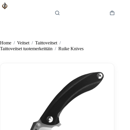
Skip
to
content
Shopping
cart
Home
/
Veitset
/
Taittoveitset
/
Taittoveitset tuotemerkeittäin
/
Ruike Knives