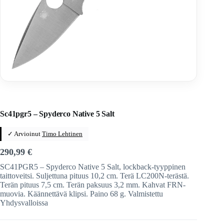
Home
/
Veitset
/
Taittoveitset
/
Taittoveitset tuotemerkeittäin
/
Spyderco
Sc41pgr5 – Spyderco Native 5 Salt
✓ Arvioinut
Timo Lehtinen
290,99
€
SC41PGR5 – Spyderco Native 5 Salt, lockback-tyyppinen
taittoveitsi. Suljettuna pituus 10,2 cm. Terä LC200N-terästä.
Terän pituus 7,5 cm. Terän paksuus 3,2 mm. Kahvat FRN-
muovia. Käännettävä klipsi. Paino 68 g. Valmistettu
Yhdysvalloissa