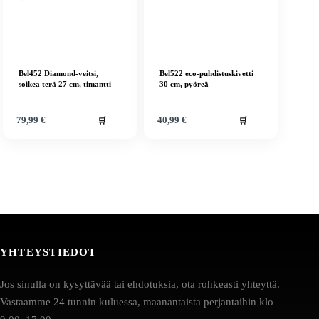
Bel452 Diamond-veitsi,
Bel522 eco-puhdistuskivetti
soikea terä 27 cm, timantti
30 cm, pyöreä
🛒
🛒
79,99
€
40,99
€
YHTEYSTIEDOT
Jos sinulla on kysyttävää tai ehdotuksia, ota rohkeasti yhteyttä.
Vastaamme 24 tunnin kuluessa, maanantaista perjantaihin klo