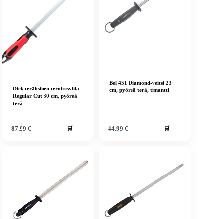
Bel 451 Diamond-veitsi 23
Dick teräksinen teroitusviila
cm, pyöreä terä, timantti
Regular Cut 30 cm, pyöreä
terä
🛒
🛒
87,99
€
44,99
€