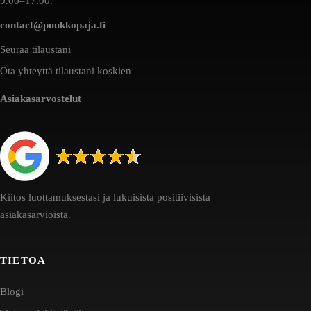
9.00–17.00.
contact@puukkopaja.fi
Seuraa tilaustani
Ota yhteyttä tilaustani koskien
Asiakasarvostelut
Kiitos luottamuksestasi ja lukuisista positiivisista
asiakasarvioista.
TIETOA
Blogi