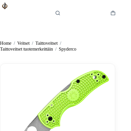
Skip
to
content
Shopping
cart
Home
/
Veitset
/
Taittoveitset
/
Taittoveitset tuotemerkeittäin
/
Spyderco