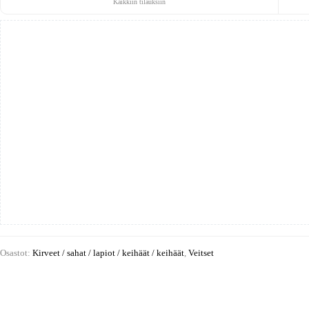
Kaikkiin tilauksiin
Osastot:
Kirveet / sahat / lapiot / keihäät / keihäät
,
Veitset