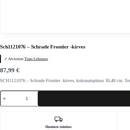
Home
/
Veitset
/
Kirveet / sahat / lapiot / keihäät / keihäät
Sch1121076 – Schrade Frontier -kirves
✓ Arvioinut
Timo Lehtinen
87,99
€
SCH1121076 – Schrade Frontier -kirves, kokonaispituus 30,48 cm. Te
Sch1121076
-
Schrade
Frontier
-
kirves
määrä
Ilmainen toimitus