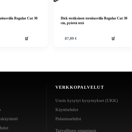
oitusviila Regular Cut 30
Dick teräksinen teroitusviila Regular Cut 30
cm, pyöreä terä
🛒
🛒
87,99
€
VERKKOPALVELUT
Usein kysytyt kysymykset (UKK)
ö
Käyttöehdot
yskäytäntö
Palautusehdot
ehdot
Turvallinen ostaminen