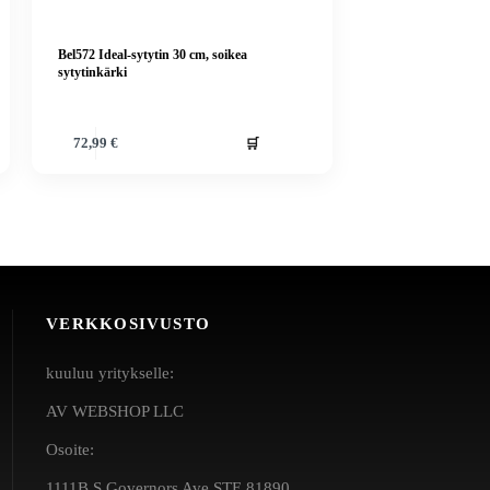
Bel572 Ideal-sytytin 30 cm, soikea
sytytinkärki
🛒
72,99
€
VERKKOSIVUSTO
kuuluu yritykselle:
AV WEBSHOP LLC
Osoite:
1111B S Governors Ave STE 81890