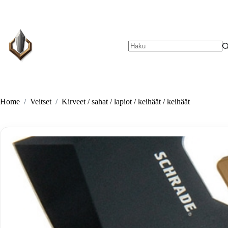
Skip
to
content
No
results
Home
/
Veitset
/
Kirveet / sahat / lapiot / keihäät / keihäät