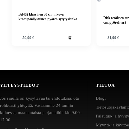
Bel462 klassinen 30 cm:n kova
Dick teräksen ter
kromipäällysteinen pyöreä sytytyslanka
cm, pyöreä terä
🛒
59,99
€
81,99
€
YHTEYSTIEDOT
TIETOA
Jos sinulla on kysyttävää tai ehdotuksia, ota
Blogi
rohkeasti yhteyttä. Vastaamme 24 tunnin
Tietosuojakäytänt
kuluessa, maanantaista perjantaihin klo 9.00–
Palautus- ja hyvit
17.00.
Myynti- ja käyttö