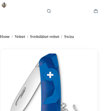
Skip
to
content
Shopping
cart
Home
/
Veitset
/
Sveitsiläiset veitset
/
Swiza