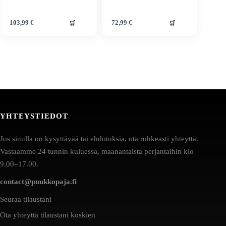
🛒
🛒
103,99
€
72,99
€
YHTEYSTIEDOT
Jos sinulla on kysyttävää tai ehdotuksia, ota rohkeasti yhteyttä.
Vastaamme 24 tunnin kuluessa, maanantaista perjantaihin klo
9.00–17.00.
contact@puukkopaja.fi
Seuraa tilaustani
Ota yhteyttä tilaustani koskien