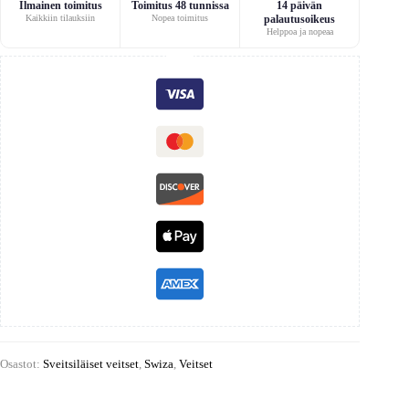
Ilmainen toimitus
Toimitus 48 tunnissa
14 päivän
Kaikkiin tilauksiin
Nopea toimitus
palautusoikeus
Helppoa ja nopeaa
Osastot:
Sveitsiläiset veitset
,
Swiza
,
Veitset