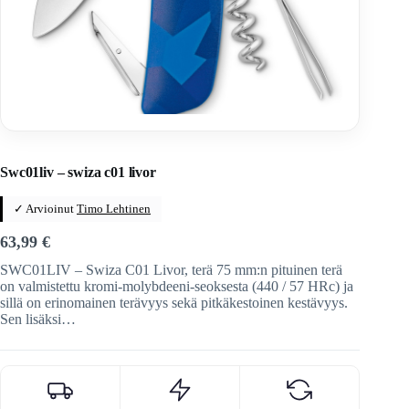
Home
/
Veitset
/
Sveitsiläiset veitset
/
Swiza
Swc01liv – swiza c01 livor
✓ Arvioinut
Timo Lehtinen
63,99
€
SWC01LIV – Swiza C01 Livor, terä 75 mm:n pituinen terä
on valmistettu kromi-molybdeeni-seoksesta (440 / 57 HRc) ja
sillä on erinomainen terävyys sekä pitkäkestoinen kestävyys.
Sen lisäksi…