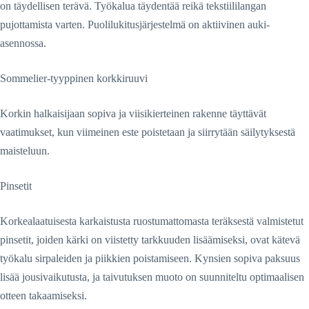
on täydellisen terävä. Työkalua täydentää reikä tekstiililangan
pujottamista varten. Puolilukitusjärjestelmä on aktiivinen auki-
asennossa.
Sommelier-tyyppinen korkkiruuvi
Korkin halkaisijaan sopiva ja viisikierteinen rakenne täyttävät
vaatimukset, kun viimeinen este poistetaan ja siirrytään säilytyksestä
maisteluun.
Pinsetit
Korkealaatuisesta karkaistusta ruostumattomasta teräksestä valmistetut
pinsetit, joiden kärki on viistetty tarkkuuden lisäämiseksi, ovat kätevä
työkalu sirpaleiden ja piikkien poistamiseen. Kynsien sopiva paksuus
lisää jousivaikutusta, ja taivutuksen muoto on suunniteltu optimaalisen
otteen takaamiseksi.