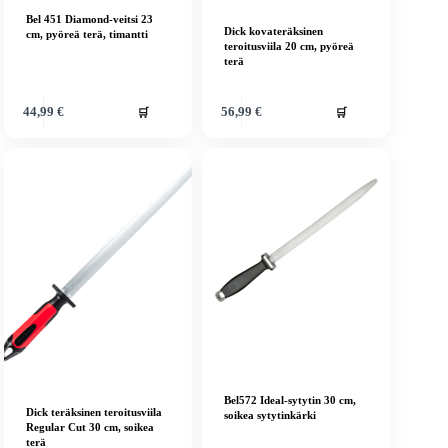
Bel 451 Diamond-veitsi 23
Dick kovateräksinen
cm, pyöreä terä, timantti
teroitusviila 20 cm, pyöreä
terä
🛒
🛒
44,99
€
56,99
€
Bel572 Ideal-sytytin 30 cm,
Dick teräksinen teroitusviila
soikea sytytinkärki
Regular Cut 30 cm, soikea
terä