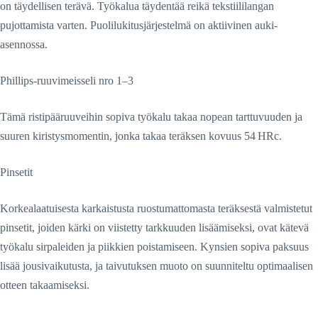
on täydellisen terävä. Työkalua täydentää reikä tekstiililangan
pujottamista varten. Puolilukitusjärjestelmä on aktiivinen auki-
asennossa.
Phillips-ruuvimeisseli nro 1–3
Tämä ristipääruuveihin sopiva työkalu takaa nopean tarttuvuuden ja
suuren kiristysmomentin, jonka takaa teräksen kovuus 54 HRc.
Pinsetit
Korkealaatuisesta karkaistusta ruostumattomasta teräksestä valmistetut
pinsetit, joiden kärki on viistetty tarkkuuden lisäämiseksi, ovat kätevä
työkalu sirpaleiden ja piikkien poistamiseen. Kynsien sopiva paksuus
lisää jousivaikutusta, ja taivutuksen muoto on suunniteltu optimaalisen
otteen takaamiseksi.