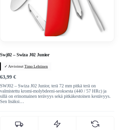
Home
/
Veitset
/
Sveitsiläiset veitset
/
Swiza
Swj02 – Swiza J02 Junior
✓ Arvioinut
Timo Lehtinen
63,99
€
SWJ02 – Swiza J02 Junior, terä 72 mm pitkä terä on
valmistettu kromi-molybdeeni-seoksesta (440 / 57 HRc) ja
sillä on erinomainen terävyys sekä pitkäkestoinen kestävyys.
Sen lisäksi…