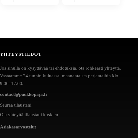
YHTEYSTIEDOT
Jos sinulla on kysyttävää tai ehdotuksia, ota rohkeasti yhteyttä.
Vastaamme 24 tunnin kuluessa, maanantaista perjantaihin klo
9.00–17.00.
contact@puukkopaja.fi
Seuraa tilaustani
Ota yhteyttä tilaustani koskien
Asiakasarvostelut