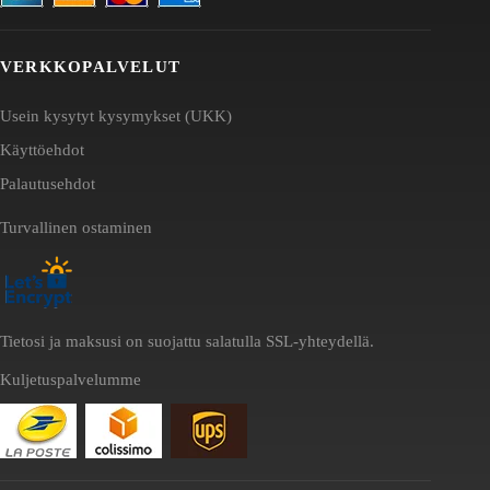
VERKKOPALVELUT
Usein kysytyt kysymykset (UKK)
Käyttöehdot
Palautusehdot
Turvallinen ostaminen
Tietosi ja maksusi on suojattu salatulla SSL-yhteydellä.
Kuljetuspalvelumme