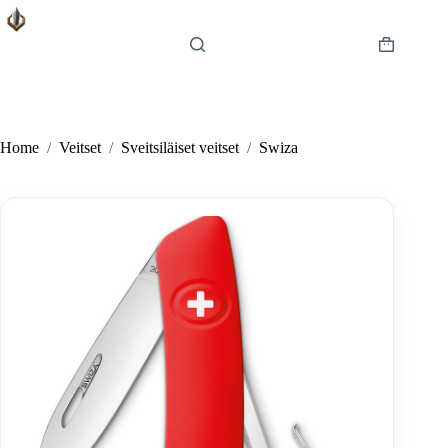
Skip
to
content
Shopping
cart
Home
/
Veitset
/
Sveitsiläiset veitset
/
Swiza