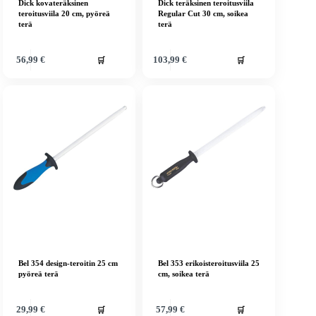
Dick kovateräksinen
Dick teräksinen teroitusviila
teroitusviila 20 cm, pyöreä
Regular Cut 30 cm, soikea
terä
terä
🛒
🛒
56,99
€
103,99
€
Bel 354 design-teroitin 25 cm
Bel 353 erikoisteroitusviila 25
pyöreä terä
cm, soikea terä
🛒
🛒
29,99
€
57,99
€