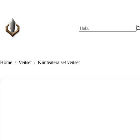
Skip
to
content
No
results
Home
/
Veitset
/
Kiinteäteräiset veitset