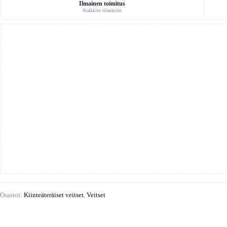
Ilmainen toimitus
Kaikkiin tilauksiin
Osastot:
Kiinteäteräiset veitset
,
Veitset