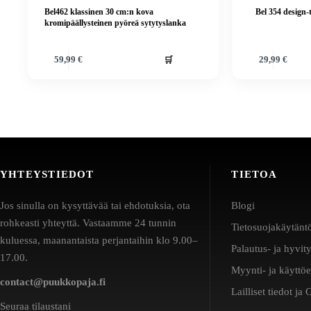
Bel462 klassinen 30 cm:n kova
Bel 354 design-
kromipäällysteinen pyöreä sytytyslanka
🛒
59,99
€
29,99
€
YHTEYSTIEDOT
TIETOA
Jos sinulla on kysyttävää tai ehdotuksia, ota
Blogi
rohkeasti yhteyttä. Vastaamme 24 tunnin
Tietosuojakäytänt
kuluessa, maanantaista perjantaihin klo 9.00–
Palautus- ja hyvit
17.00.
Myynti- ja käyttö
contact@puukkopaja.fi
Lailliset tiedot j
Seuraa tilaustani