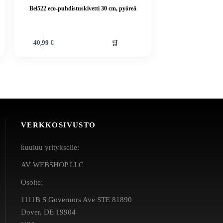
Bel522 eco-puhdistuskivetti 30 cm, pyöreä
🛒
40,99
€
VERKKOSIVUSTO
kuuluu yritykselle:
AV WEBSHOP LLC
Osoite:
1111B S Governors Ave STE 81890
Dover, DE 19904