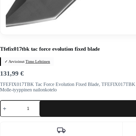
Home
/
Veitset
/
Kiinteäteräiset veitset
Tfefix017tbk tac force evolution fixed blade
✓ Arvioinut
Timo Lehtinen
131,99
€
TFEFIX017TBK Tac Force Evolution Fixed Blade, TFEFIX017TBK Tac 
Molle-tyyppinen nailonkotelo
Tfefix017tbk
tac
force
evolution
fixed
blade
määrä