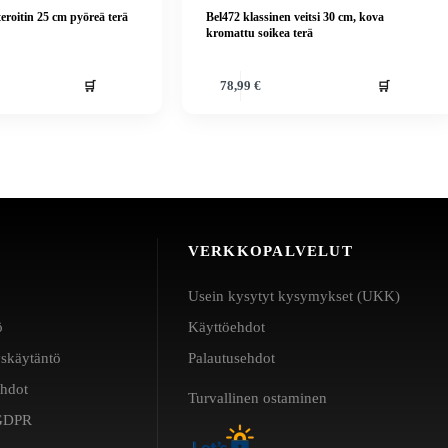
teroitin 25 cm pyöreä terä
Bel472 klassinen veitsi 30 cm, kova
kromattu soikea terä
🛒
🛒
78,99
€
VERKKOPALVELUT
Usein kysytyt kysymykset (UKK)
ö
Käyttöehdot
yskäytäntö
Palautusehdot
ehdot
Turvallinen ostaminen
a GDPR