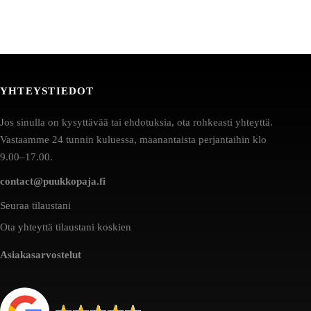
YHTEYSTIEDOT
Jos sinulla on kysyttävää tai ehdotuksia, ota rohkeasti yhteyttä.
Vastaamme 24 tunnin kuluessa, maanantaista perjantaihin klo
9.00–17.00.
contact@puukkopaja.fi
Seuraa tilaustani
Ota yhteyttä tilaustani koskien
Asiakasarvostelut