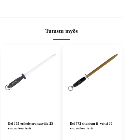
Tutustu myös
Bel 353 erikoisteroitusviila 25
Bel 772 titanium ii -veitsi 30
cm, soikea terä
cm, soikea terä