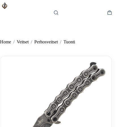
Skip
to
content
Shopping
cart
Home
/
Veitset
/
Perhosveitset
/
Tuonti