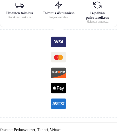
Ilmainen toimitus
Toimitus 48 tunnissa
14 päivän
Kaikkiin tilauksiin
Nopea toimitus
palautusoikeus
Helppoa ja nopeaa
Osastot:
Perhosveitset
,
Tuonti
,
Veitset