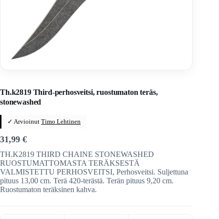
Home
/
Veitset
/
Perhosveitset
/
Tuonti
Th.k2819 Third-perhosveitsi, ruostumaton teräs,
stonewashed
✓ Arvioinut
Timo Lehtinen
31,99
€
TH.K2819 THIRD CHAINE STONEWASHED
RUOSTUMATTOMASTA TERÄKSESTÄ
VALMISTETTU PERHOSVEITSI, Perhosveitsi. Suljettuna
pituus 13,00 cm. Terä 420-terästä. Terän pituus 9,20 cm.
Ruostumaton teräksinen kahva.