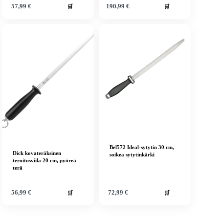
🛒
🛒
57,99
€
190,99
€
Bel572 Ideal-sytytin 30 cm,
Dick kovateräksinen
soikea sytytinkärki
teroitusviila 20 cm, pyöreä
terä
🛒
🛒
56,99
€
72,99
€