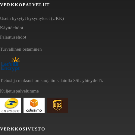
VERKKOPALVELUT
Usein kysytyt kysymykset (UKK)
Käyttöehdot
Palautusehdot
Turvallinen ostaminen
Tietosi ja maksusi on suojattu salatulla SSL-yhteydellä.
Kuljetuspalvelumme
VERKKOSIVUSTO