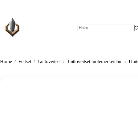
Skip
to
content
No
results
Home
/
Veitset
/
Taittoveitset
/
Taittoveitset tuotemerkeittäin
/
Unit