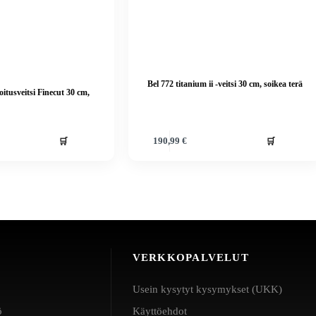
Bel 772 titanium ii -veitsi 30 cm, soikea terä
oitusveitsi Finecut 30 cm,
🛒
🛒
190,99
€
VERKKOPALVELUT
Usein kysytyt kysymykset (UKK)
ö
Käyttöehdot