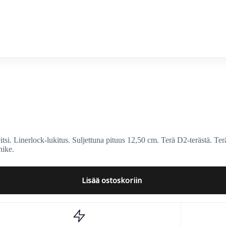
ed
si. Linerlock-lukitus. Suljettuna pituus 12,50 cm. Terä D2-terästä. T
nike.
Lisää ostoskoriin