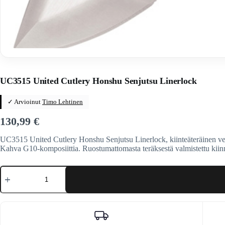
Home
/
Veitset
/
Taittoveitset
/
Taittoveitset tuotemerkeittäin
/
Unit
UC3515 United Cutlery Honshu Senjutsu Linerlock
✓ Arvioinut
Timo Lehtinen
130,99
€
UC3515 United Cutlery Honshu Senjutsu Linerlock, kiinteäteräinen veit
Kahva G10-komposiittia. Ruostumattomasta teräksestä valmistettu kiin
UC3515
United
Cutlery
Honshu
Senjutsu
Linerlock
määrä