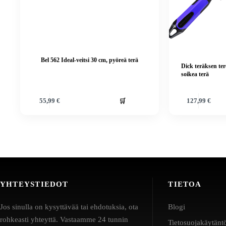
Bel 562 Ideal-veitsi 30 cm, pyöreä terä
Dick teräksen ter
soikea terä
🛒
55,99
€
127,99
€
YHTEYSTIEDOT
TIETOA
Jos sinulla on kysyttävää tai ehdotuksia, ota
Blogi
rohkeasti yhteyttä. Vastaamme 24 tunnin
Tietosuojakäytänt