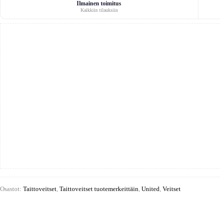
Ilmainen toimitus
Kaikkiin tilauksiin
Osastot:
Taittoveitset
,
Taittoveitset tuotemerkeittäin
,
United
,
Veitset