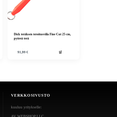
Dick teräksen teroitusviila Fine Cut 25 cm,
pyöreä terä
🛒
91,99
€
VERKKOSIVUSTO
kuuluu yritykselle:
AV WEBSHOP LLC